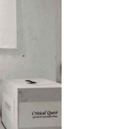
rre letteralmente i propri
'interno di due diversi spazi
, Critical Quest è l'evento
 di riflessione, di
n, G. Ciavoliello, A.
R. Fleck, C. Freedman, M. J.
i, G. Magnani, V. Misiano,
 A. Vettese, B. Wallis, B.
 Milano)
in Italia per la Biennale di
edere la mostra di David
 Nello spazio dell’Archivio
te le magliette con i testi dei
Tokyo. Comincio’ una lunga