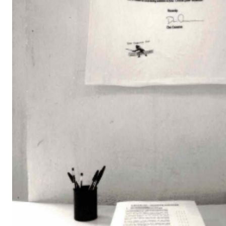
Critical Quest
è una sfida in cui i critici sono invitati ad espo
presupposti, le proprie convinzioni e il proprio linguaggio all
espositivi.
Più teorica di una mostra, ma meno enigmatica di un catalogo
della critica: una prova ed un gioco, un momento di incontro e
conoscenza e di informazione, di scambio e compravendita.
F. Bonami, A. Bonito Oliva, N. Bourriaud, K. Bush, D. Camero
Dannat, R. Daolio, J. Decter, G. Di Pietrantonio, J. Deitch, 
Jacob, H. Kontova, D. Kuspit, L. Lambrecht, C. Leigh, C. Lev
R. C. Morgan, A. Renton, J. Sans, C. Strasser, L. Van Veelen,
Weil, T. Wulffen (in collaborazione con Galleria Transepoca,
"Iroko Seki, giovane critica giapponese, nel 1993 era venuta 
Venezia ed era passata a Milano allo spazio Viafarini per v
Mach, artista inglese che aveva esposto anche in Giappone.
Iroko aveva trovato allestito il progetto Critical Quest, con tut
critici. Iroko fu entusiasta e chiese di portare il progetto a 