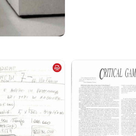
ò tutti allo Spiral Garden".