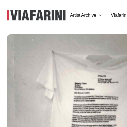
Artist Archive
Viafarin
Critical Quest. I
giochi di ruolo del
critica
7 giugno 1993
a cura di Marco Senaldi e Alessandra Galletta