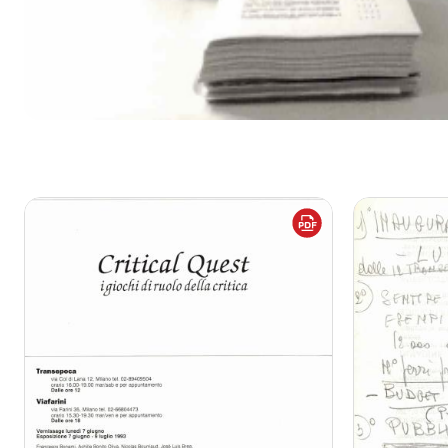
trattativa con Alessandra Galletta e alla fine, nel 1994, si and
Patrizia Brusarosco