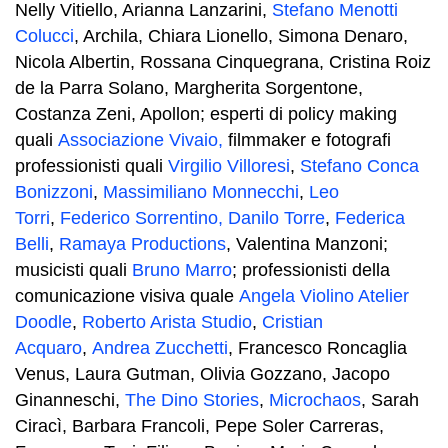
Nelly Vitiello, Arianna Lanzarini,
Stefano Menotti
Colucci
, Archila, Chiara Lionello, Simona Denaro,
Nicola Albertin, Rossana Cinquegrana, Cristina Roiz
de la Parra Solano, Margherita Sorgentone,
Costanza Zeni, Apollon; esperti di policy making
quali
Associazione Vivaio,
filmmaker e fotografi
professionisti quali
Virgilio Villoresi
,
Stefano Conca
Bonizzoni
,
Massimiliano Monnecchi
,
Leo
Torri
,
Federico Sorrentino,
Danilo Torre
,
Federica
Belli
,
Ramaya Productions
, Valentina Manzoni;
musicisti quali
Bruno Marro
; professionisti della
comunicazione visiva quale
Angela Violino Atelier
Doodle
,
Roberto Arista Studio
,
Cristian
Acquaro
,
Andrea Zucchetti
, Francesco Roncaglia
Venus, Laura Gutman, Olivia Gozzano, Jacopo
Ginanneschi,
The Dino Stories
,
Microchaos
, Sarah
Ciracì, Barbara Francoli, Pepe Soler Carreras,