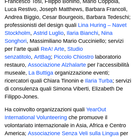
Francesco Tosi, Filippo Bonino, Mario Coppola,
Luca Restivo, Joseph Matthews, Barbara Francoli,
Andrea Biggio, Cesar Bourgeois, Barbara Tedeschi;
professionisti del design quali
Lina Huring – Navet
Stockholm
,
Astrid Luglio
,
Ilaria Bianchi
,
Nina
Songhori
, Massimiliano Mario Cucciniello; servizi
per l’arte quali
ReA! Arte
,
Studio
senzatitolo
,
ArtBag
;
Piccolo Chiostro
laboratorio
restauro,
Associazione Alzhalarte
per l’accessibilità
museale,
La Buttiga
organizzazione eventi;
ricercatori quali Chiara Tinonin e
Ilaria Turba
; servizi
di consulenza quali Simona Viberti, Elizabeth De
Filippo-Jones.
Ha coinvolto organizzazioni quali
YearOut
International Volunteering
che promuove il
volontariato internazionale in Asia, Africa e Centro
America;
Associazione Senza Veli sulla Lingua
per