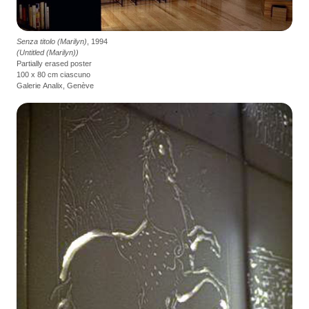
Senza titolo (Marilyn)
, 1994
(Untitled (Marilyn))
Partially erased poster
100 x 80 cm ciascuno
Galerie Analix, Genève