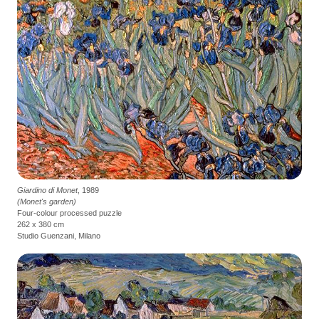
Giardino di Monet
, 1989
(Monet's garden)
Four-colour processed puzzle
262 x 380 cm
Studio Guenzani, Milano