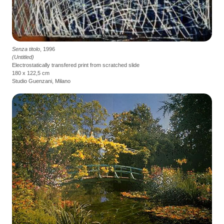
Senza titolo
, 1996
(Untitled)
Electrostatically transfered print from scratched slide
180 x 122,5 cm
Studio Guenzani, Milano