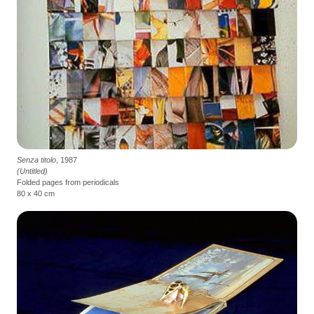
Senza titolo
, 1987
(Untitled)
Folded pages from periodicals
80 x 40 cm