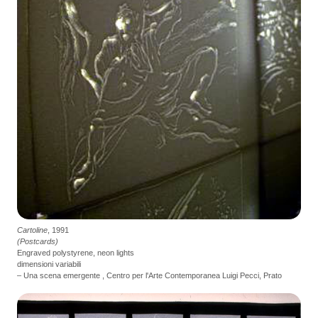
Cartoline
, 1991
(Postcards)
Engraved polystyrene, neon lights
dimensioni variabili
– Una scena emergente , Centro per l'Arte Contemporanea Luigi Pecci, Prato