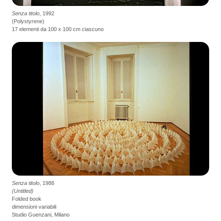
Senza titolo
, 1992
(Polystyrene)
17 elementi da 100 x 100 cm ciascuno
Senza titolo
, 1988
(Untitled)
Folded book
dimensioni variabili
Studio Guenzani, Milano