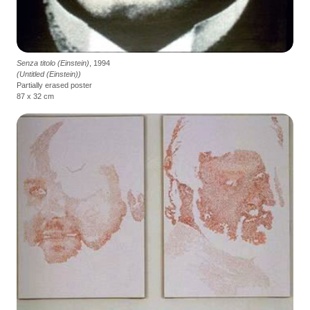
Senza titolo (Einstein)
, 1994
(Untitled (Einstein))
Partially erased poster
87 x 32 cm