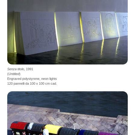
Senza titolo,
1991
(
Untitled
)
Engraved polystyrene, neon lights
120 pannelli da 100 x 100 cm cad.