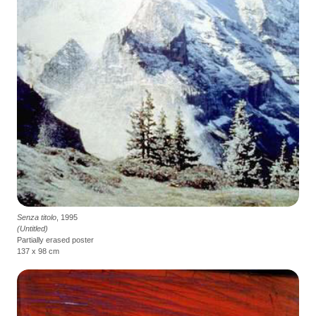
Senza titolo
, 1995
(Untitled)
Partially erased poster
137 x 98 cm