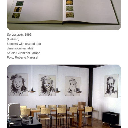
Senza titolo
, 1991
(Untitled)
6 books with erased text
dimensioni variabili
Studio Guenzani, Milano
Foto: Roberto Marossi