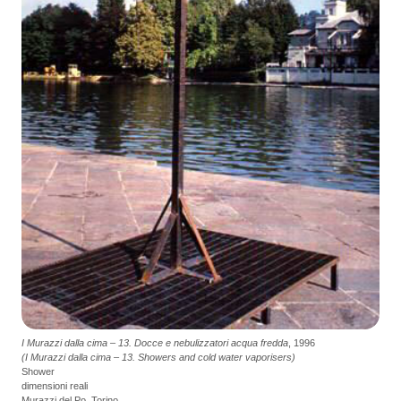
I Murazzi dalla cima – 13. Docce e nebulizzatori acqua fredda
, 1996
(I Murazzi dalla cima – 13. Showers and cold water vaporisers)
Shower
dimensioni reali
Murazzi del Po, Torino