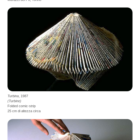
Turbina
, 1987
(Turbine)
Folded comic-strip
25 cm di altezza circa