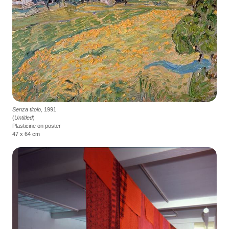
Senza titolo,
1991
(
Untitled
)
Plasticine on poster
47 x 64 cm