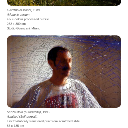
Giardino di Monet
, 1989
(Monet's garden)
Four-colour processed puzzle
262 x 380 cm
Studio Guenzani, Milano
Senza titolo (autoritratto)
, 1996
(Untitled (Self-portrait))
Electrostatically transfered print from scratched slide
87 x 135 cm