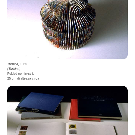
Turbina
, 1986
(Turbine)
Folded comic-strip
25 cm di altezza circa