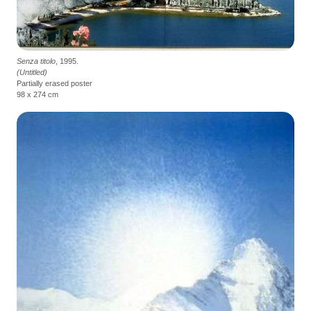
Senza titolo
, 1995.
(Untitled)
Partially erased poster
98 x 274 cm