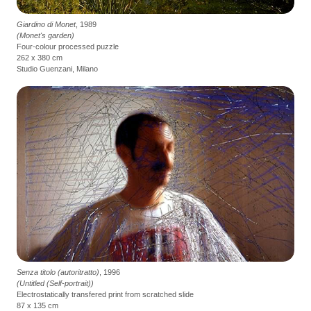
Giardino di Monet
, 1989
(Monet's garden)
Four-colour processed puzzle
262 x 380 cm
Studio Guenzani, Milano
Senza titolo (autoritratto)
, 1996
(Untitled (Self-portrait))
Electrostatically transfered print from scratched slide
87 x 135 cm