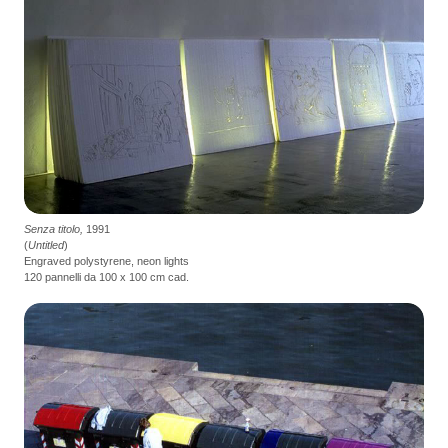
Senza titolo,
1991
(
Untitled
)
Engraved polystyrene, neon lights
120 pannelli da 100 x 100 cm cad.