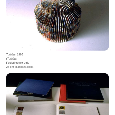
Turbina
, 1986
(Turbine)
Folded comic-strip
25 cm di altezza circa