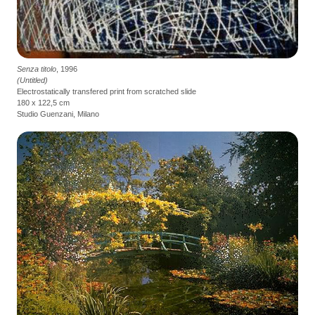
Senza titolo
, 1996
(Untitled)
Electrostatically transfered print from scratched slide
180 x 122,5 cm
Studio Guenzani, Milano