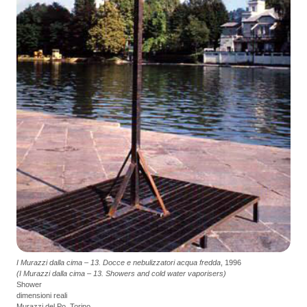
I Murazzi dalla cima – 13. Docce e nebulizzatori acqua fredda
, 1996
(I Murazzi dalla cima – 13. Showers and cold water vaporisers)
Shower
dimensioni reali
Murazzi del Po, Torino