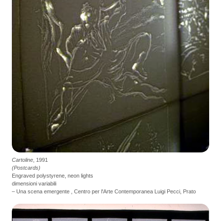
Cartoline
, 1991
(Postcards)
Engraved polystyrene, neon lights
dimensioni variabili
– Una scena emergente , Centro per l'Arte Contemporanea Luigi Pecci, Prato