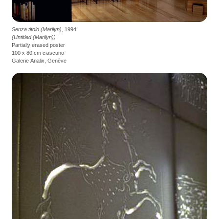
Senza titolo (Marilyn)
, 1994
(Untitled (Marilyn))
Partially erased poster
100 x 80 cm ciascuno
Galerie Analix, Genève