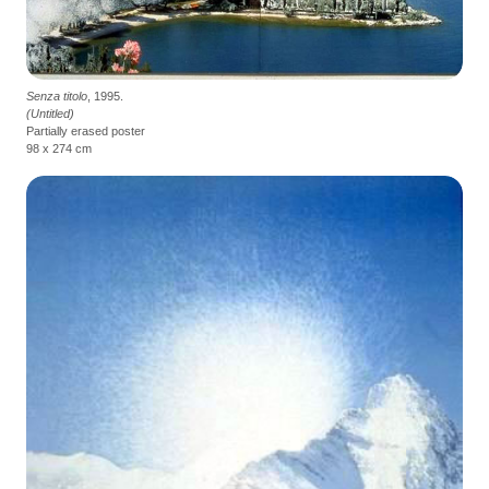
Senza titolo
, 1995.
(Untitled)
Partially erased poster
98 x 274 cm