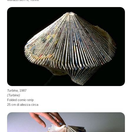
Turbina
, 1987
(Turbine)
Folded comic-strip
25 cm di altezza circa