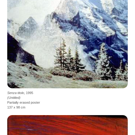
Senza titolo
, 1995
(Untitled)
Partially erased poster
137 x 98 cm