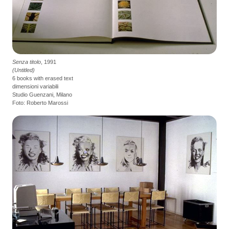
Senza titolo
, 1991
(Untitled)
6 books with erased text
dimensioni variabili
Studio Guenzani, Milano
Foto: Roberto Marossi