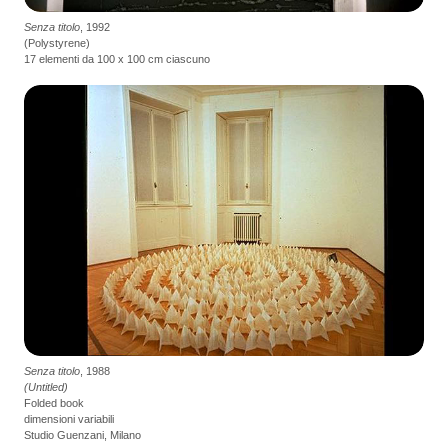
Senza titolo
, 1992
(Polystyrene)
17 elementi da 100 x 100 cm ciascuno
Senza titolo
, 1988
(Untitled)
Folded book
dimensioni variabili
Studio Guenzani, Milano