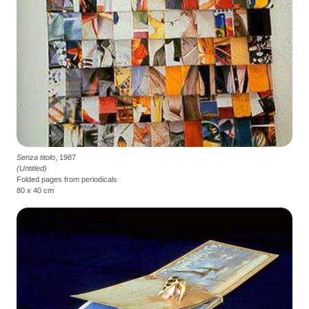
Senza titolo
, 1987
(Untitled)
Folded pages from periodicals
80 x 40 cm