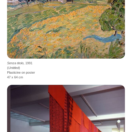
Senza titolo,
1991
(
Untitled
)
Plasticine on poster
47 x 64 cm