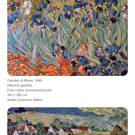
Giardino di Monet
, 1989
(Monet's garden)
Four-colour processed puzzle
262 x 380 cm
Studio Guenzani, Milano