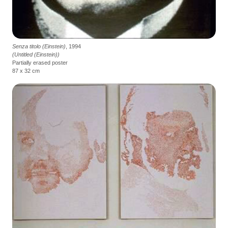
Senza titolo (Einstein)
, 1994
(Untitled (Einstein))
Partially erased poster
87 x 32 cm