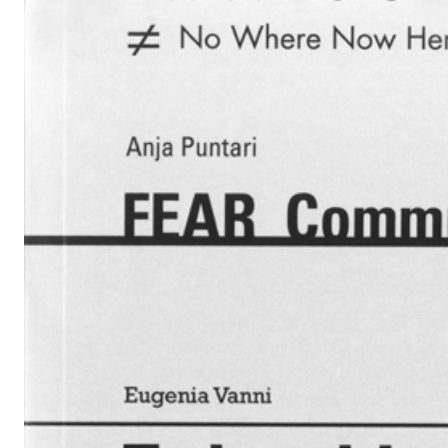
Nuova rubrica di approfondimento di Viafarini DOCVA, Boo
focalizza sull’attualità editoriale nell’ambito della ricerca arti
contemporaneo. Ispirandosi al formato della disseminazione 
libri nello spazio urbano, questa rubrica intende fare il punto, 
sulla condivisione delle risorse e dei saperi che passa per l’
sabato verranno attivate nei locali di DOCVA – a scadenza ir
programmazione annuale – delle metaforiche “zone di sca
l’attualità editoriale come spunto e pretesto per discussioni
contemporaneo. "Incrociare un libro" ci permetterà di uscire
presentazione di volumi, prolungando i contenuti editoriali in
nello spirito della libertà d’iniziativa che contraddistingue la
bookcrossing.
Zona #1
10 Novembre 2012, ore 17.30
DOCVA – Documentation Center of Visual Arts