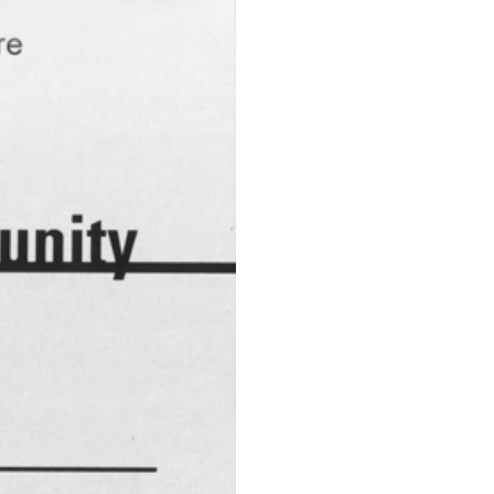
kcrossing Zones si
stica e teorica sul
gratuita e collaborativa di
attraverso il dibattito vivo,
editoria. Nelle giornate di
regolare e per tutta la
mbio” che assumeranno
 più ampie e profonde sul
 dal formato standard della
 un forum fisco e virtuale,
 pratica partecipativa del