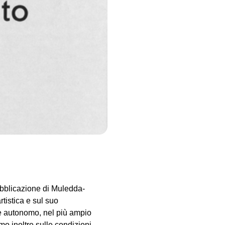
ardi, Marco Scotini
e Now here – Valeria
Eugenia Vanni", Edizioni
ubblicazione di Muledda-
rtistica e sul suo
e autonomo, nel più ampio
emo inoltre sulle condizioni