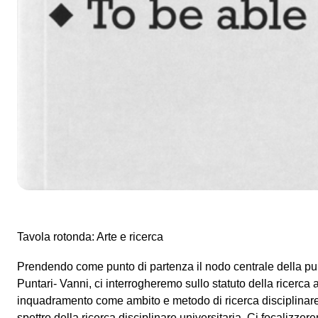
con Valeria Muledda, Anja Puntari, Eugenia Vanni
intervengono: Isabella Bordoni, Elisabetta Galasso, Gabi Sc
Presentazione del volume:
"Percorsi di ricerca e pratica artistica. NoWHere = No Wher
Muledda | Fear Community – Anja Puntari | To be able to – 
NABA, Milano 2012
Tavola rotonda: Arte e ricerca
Prendendo come punto di partenza il nodo centrale della p
Puntari- Vanni, ci interrogheremo sullo statuto della ricerca a
inquadramento come ambito e metodo di ricerca disciplinar
spettro della ricerca disciplinare universitaria. Ci focalizzer