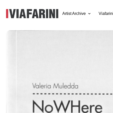
Artist Archive
Viafarin
Bookcrossing Zo
Zona #1
10 novembre 2012
a cura di Simone Frangi