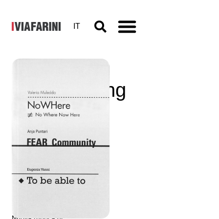
IT
Bookcrossing
Zones,
Zona #1
10 novembre 2012
a cura di Simone Frangi
Nuova rubrica di