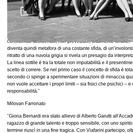
Se l’arte non può più, come in passato, essere un pericolo ne
e di un canone difficilmente rintracciabili, spesso sceglie di 
della rappresentazione – forse per documentare quanto l’art
continuamente in situazioni di rischio. Thin Line non vuole 
inteso come catastrofe, ma a quelle ricorrenti situazioni d
considerate accidentali, non prevedibili, totalmente fortuite.
diventa quindi metafora di una costante sfida, di un’involonta
ritratto di una nuvola grigia si rivela un presagio da interpret
La linea sottile è tra la totale non imputabilità e il presentim
scelto di correre. Se nel primo caso il concetto di sfida è to
secondo ci spinge a sperimentare situazioni di minaccia qu
non vuole accettare i propri limiti – sia fisici che psichici – 
responsabilità."
Milovan Farronato
"Giona Bernardi era stato allievo di Alberto Garutti all'Acca
ragazzo di grande talento e troppo sensibile, con uno spirito 
termine riuscì in una fine tragica. Con Viafarini partecipo, ol