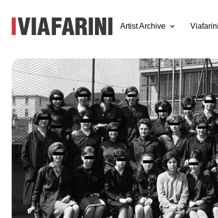
Artist Archive
Viafarin
Thin Line
7 febbraio - 21 giugno 2005
a cura di Milovan Farronato
"Sottili slittamenti di significato, piccole distrazioni o ricor
una pseudo-normalità che traduce atti intenzionali in gesti in
coazione a ripetere governa le dinamiche del quotidiano. È u
l’incidente preterintenzionale da quello almeno implicitament
dall’imputabilità.