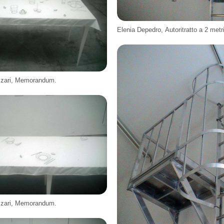
Elenia Depedro, Autoritratto a 2 metri
zzari, Memorandum.
zzari, Memorandum.