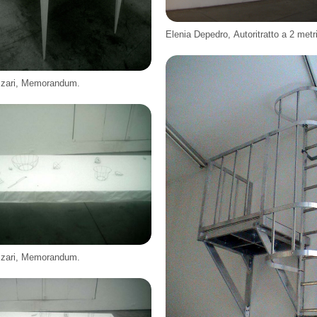
Elenia Depedro, Autoritratto a 2 metri
zzari, Memorandum.
zzari, Memorandum.