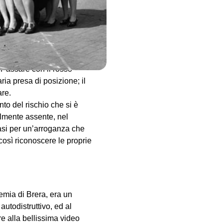
i confronti di un’ortodossia
fare del pericolo l’oggetto
e di vivere ci ponga
dare espressione al pericolo
’allarme spesso erroneamente
 "Passare con il rosso"
ria presa di posizione; il
are.
ento del rischio che si è
talmente assente, nel
asi per un’arroganza che
e così riconoscere le proprie
demia di Brera, era un
autodistruttivo, ed al
tre alla bellissima video