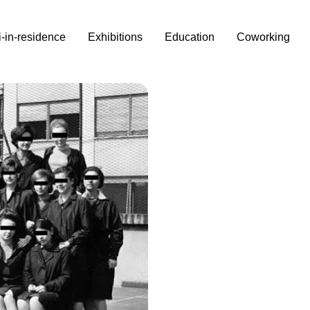
i-in-residence
Exhibitions
Education
Coworking
renze maniacali caratterizzano
volontari. Una sorta di
na linea sottile a separare
e cercato; l’accidentalità