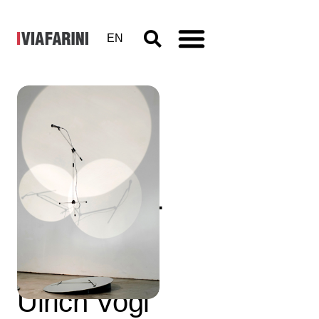
EN
Memories
and
Encounters.
Benjamin
Greber,
Ulrich Vogl