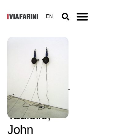
EN
Memories
and
Encounters.
Alberto
Tadiello,
John