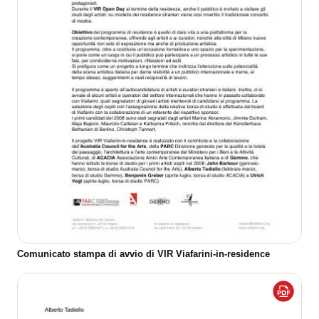
Comunicato stampa di avvio di VIR Viafarini-in-residence