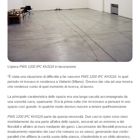
L’opera
PWS 1200 IPC Kh3116
in lavorazione
"È stata una situazione di difficoltà a far nascere
PWS 1200 IPC KH3116
. In quel
periodo mi trovavo in residenza a Viafarini (Milano). Dovevo dar vita ad una mostra
che rendesse conto di quel momento di ricerca, di lavoro.
La principale caratteristica dello spazio era una lunga vacuità accompagnata da
una sonorità cava, spaesante. Era la prima volta che mi trovavo a pensare in uno
spazio così grande. In qualche modo dovevo riuscire a tenere quell’estensione.
PWS 1200 IPC KH3116
parte da questa necessità. Due cavi in nylon sono stesi
morbidamente da una parte all’altra dello spazio, ancorati ad un estremo a dei
flessibili e all’altro al muro mediante dei ganci. L’accensione dei flessibili provoca un
innalzamento repentino dei cavi che roteano su se stessi, generando due vortici
paralleli che affilano la cavità vuota della stanza, chiudendola in un sibilo abrasivo,