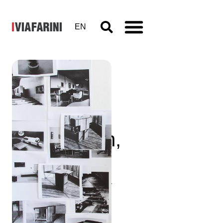
EN
Laetitia
Badaut
Haussmann,
On
Domesticity
9 - 30 aprile 2016