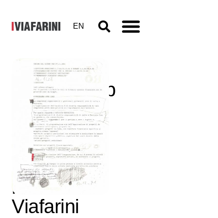
EN
Membership
Viafarini –
80
manifesti
per
Viafarini