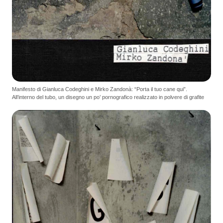
Manifesto di Gianluca Codeghini e Mirko Zandonà: “Porta il tuo cane qui”.
All’interno del tubo, un disegno un po’ pornografico realizzato in polvere di grafite