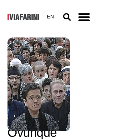
EN
Workshop
per giovani
artisti
“Wherever
We Go –
Ovunque