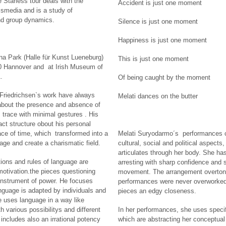
Starless tour deals with the
Accident is just one moment
smedia and is a study of
nd group dynamics.
Silence is just one moment
.
Happiness is just one moment
na Park (Halle für Kunst Lueneburg)
This is just one moment
0 Hannover and at Irish Museum of
.
Of being caught by the moment
 Friedrichsen`s work have always
Melati dances on the butter
about the presence and absence of
 trace with minimal gestures . His
ct structure obout his personal
ace of time, which transformed into a
Melati Suryodarmo´s performances 
ge and create a charismatic field.
cultural, social and political aspects
articulates through her body. She has
tions and rules of language are
arresting with sharp confidence and s
motivation.the pieces questioning
movement. The arrangement overton
instrument of power. He focuses
performances were never overworked
nguage is adapted by individuals and
pieces an edgy closeness.
 uses language in a way like
 various possibilitys and different
In her performances, she uses specif
ncludes also an irrational potency
which are abstracting her conceptual