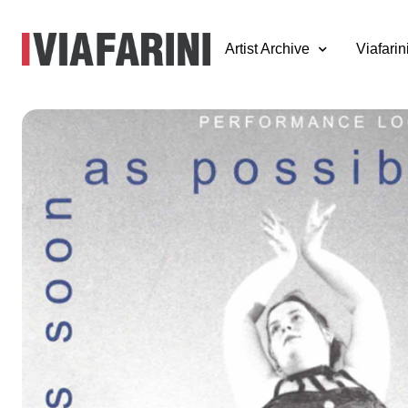
Artist Archive
Viafarin
As soon as possi
Performance loop
The Class of Mar
Abramovic –