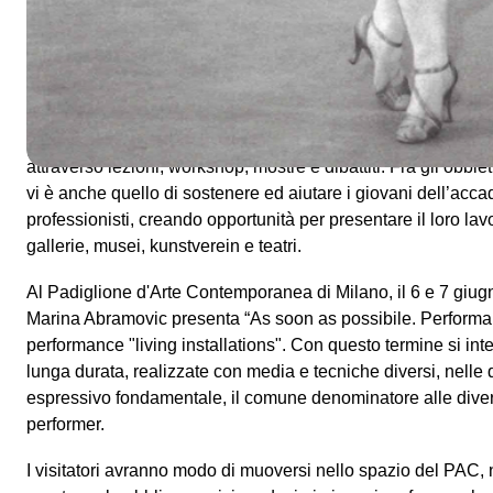
The Class of Marina Abramovic
è il nome di un gruppo di g
Hochschule für Bildende Künste di Braunschweig (Germania)
guida di Marina Abramovic, celebre esponente della body art
importanti performer degli ultimi trent’anni. Abramovic ins
1997 trasmettendo agli studenti la sua esperienza di perfo
attraverso lezioni, workshop, mostre e dibattiti. Fra gli obbi
vi è anche quello di sostenere ed aiutare i giovani dell’accad
professionisti, creando opportunità per presentare il loro la
gallerie, musei, kunstverein e teatri.
Al Padiglione d'Arte Contemporanea di Milano, il 6 e 7 giu
Marina Abramovic presenta “As soon as possibile. Performan
performance "living installations". Con questo termine si i
lunga durata, realizzate con media e tecniche diversi, nelle q
espressivo fondamentale, il comune denominatore alle diver
performer.
I visitatori avranno modo di muoversi nello spazio del PAC, n