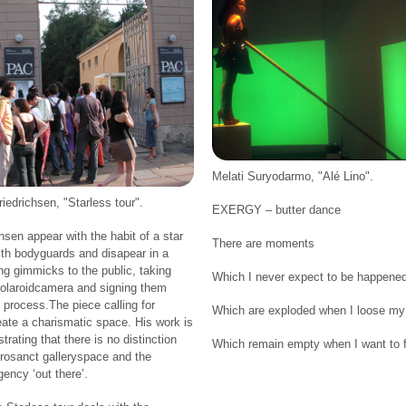
Melati Suryodarmo, "Alé Lino".
riedrichsen, "Starless tour".
EXERGY – butter dance
chsen appear with the habit of a star
There are moments
ith bodyguards and disapear in a
g gimmicks to the public, taking
Which I never expect to be happene
polaroidcamera and signing them
 process.The piece calling for
Which are exploded when I loose my
reate a charismatic space. His work is
rating that there is no distinction
Which remain empty when I want to fu
rosanct galleryspace and the
ency ‘out there’.