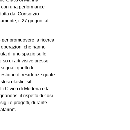
ia con una performance
odotta dal Consorzio
amente, il 27 giugno, al
o per promuovere la ricerca
e operazioni che hanno
nuta di uno spazio sulle
orso di arti visive presso
si quali quelli di
 gestione di residenze quale
ti scolastici sil
elli Civico di Modena e la
andosi il rispetto di così
igli e progetti, durante
farini".