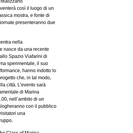
 realizzano
venterà così il luogo di un
assica mostra, e fonte di
 giornate presenteranno due
entra nella
 e nasce da una recente
llo Spazio Viafarini di
rma sperimentale, il suo
erformance, hanno indotto lo
rogetto che, in tal modo,
la città. L’evento sarà
damentale di Marina
.00, nell’ambito di un
logheranno con il pubblico
isitatori una
ruppo.
The Class of Marina