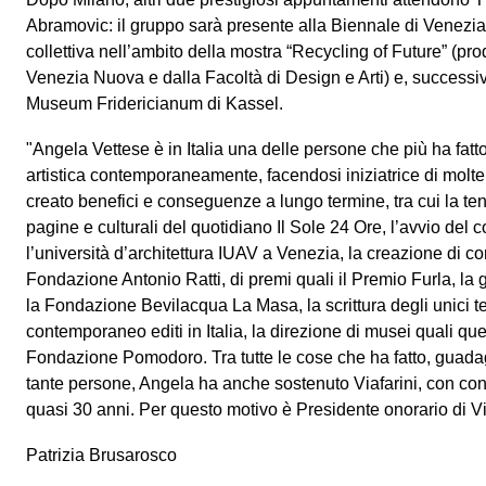
Abramovic: il gruppo sarà presente alla Biennale di Venez
collettiva nell’ambito della mostra “Recycling of Future” (pr
Venezia Nuova e dalla Facoltà di Design e Arti) e, successiv
Museum Fridericianum di Kassel.
"Angela Vettese è in Italia una delle persone che più ha fatt
artistica contemporaneamente, facendosi iniziatrice di molt
creato benefici e conseguenze a lungo termine, tra cui la te
pagine e culturali del quotidiano Il Sole 24 Ore, l’avvio del c
l’università d’architettura IUAV a Venezia, la creazione di cor
Fondazione Antonio Ratti, di premi quali il Premio Furla, la
la Fondazione Bevilacqua La Masa, la scrittura degli unici tes
contemporaneo editi in Italia, la direzione di musei quali qu
Fondazione Pomodoro. Tra tutte le cose che ha fatto, guadagn
tante persone, Angela ha anche sostenuto Viafarini, con cons
quasi 30 anni. Per questo motivo è Presidente onorario di Via
Patrizia Brusarosco