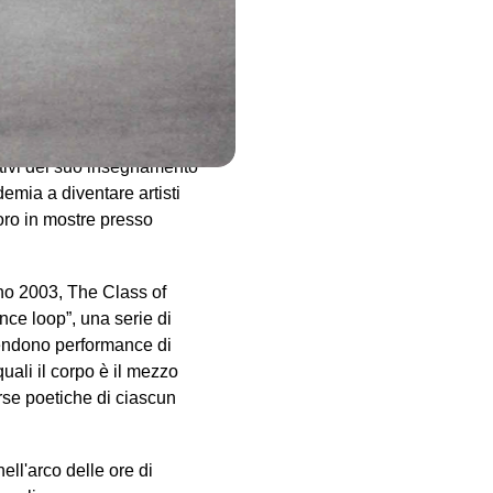
iovani artisti della
 che si è formato sotto la
, considerata una delle più
egna a Braunschweig dal
rmer e le sue conoscenze
ettivi del suo insegnamento
emia a diventare artisti
voro in mostre presso
gno 2003, The Class of
ce loop”, una serie di
ntendono performance di
uali il corpo è il mezzo
se poetiche di ciascun
ell'arco delle ore di