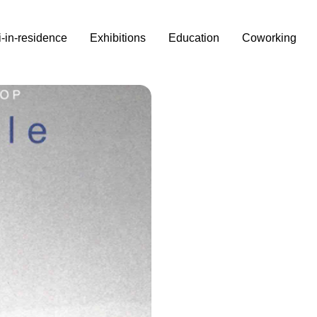
i-in-residence
Exhibitions
Education
Coworking
ble.
.
ina