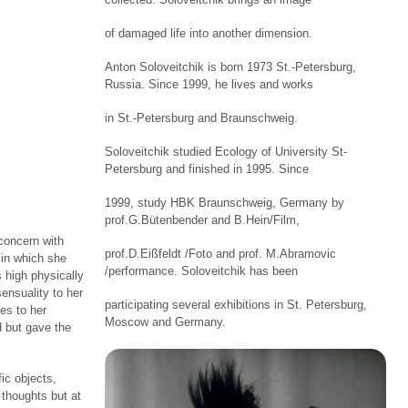
of damaged life into another dimension.
Anton Soloveitchik is born 1973 St.-Petersburg,
Russia. Since 1999, he lives and works
in St.-Petersburg and Braunschweig.
Soloveitchik studied Ecology of University St-
Petersburg and finished in 1995. Since
1999, study HBK Braunschweig, Germany by
prof.G.Bütenbender and B.Hein/Film,
concern with
prof.D.Eißfeldt /Foto and prof. M.Abramovic
, in which she
/performance. Soloveitchik has been
 high physically
ensuality to her
participating several exhibitions in St. Petersburg,
es to her
Moscow and Germany.
 but gave the
ic objects,
 thoughts but at