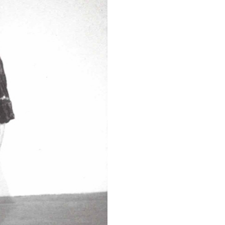
rt.
ti Suryodarmo. Produzione
ilano.
azione: PAC e