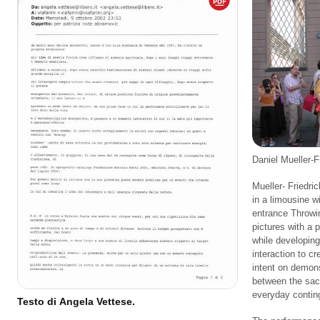
Daniel Mueller-F
Mueller- Friedri
in a limousine w
entrance Throwin
pictures with a 
while developing
interaction to c
intent on demonst
between the sac
everyday conting
Testo di Angela Vettese.