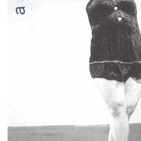
Braunschweig
School of Art
6 - 7 giugno 2003
a cura di Marina Abramovic
As soon as possible
.
As soon as possible. Performance loop.
The Class of Marina Abramovic – Braunschweig School of A
Progetto a cura di Marina Abramovic. Coordinamento: Mela
e organizzazione: PAC e Associazione VIAFARINI.
6-7 giugno 2003, PAC Padiglione d'Arte Contemporanea, M
Coordinamento: Melati Suryodarmo. Produzione e organizz
Associazione VIAFARINI.