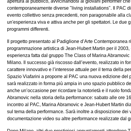
apertura al pubblico, avvicinandosi ai giovani performer che
contemporaneamente diverse "living installations". Il PAC di
evento collettivo senza precedenti, non paragonabile alla cl
un'esperienza viva e attiva anche per gli spettatori. Le due
programmi differenti.
Il progetto presentato al Padiglione d’Arte Contemporanea ri
programmazione artistica di Jean-Hubert Martin per il 2003,
esperienza fatta dal gruppo The Class of Marina Abramovic a
Milano. Il successo già riscosso dall’evento, realizzato in fo
carattere innovativo e l’interesse attuale per il tema della p
Spazio Viafarini a proporre al PAC una nuova edizione del p
sarà realizzato in forma più ampia in uno spazio pubblico del
anche un’occasione per ricordare la notorietà e il ruolo fon
Abramovic nella storia della performance: sabato alle ore 16
incontro al PAC, Marina Abramovic e Jean-Hubert Martin dia
sul tema della performance. Sarà inoltre a disposizione dei v
documentazione video su altre performance realizzate dal g
Dopo Milano, altri due prestigiosi appuntamenti attendono 