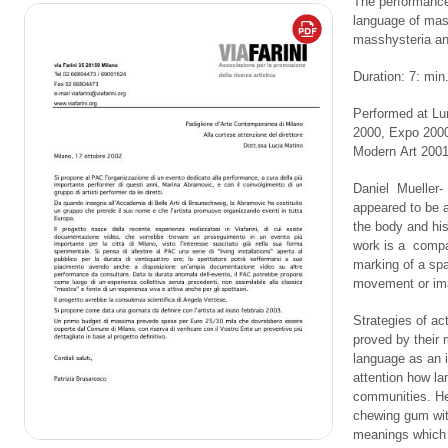
The performance 
language of mas
masshysteria a
Duration: 7: min
Performed at Lu
2000, Expo 200
Modern Art 2001
Daniel Mueller-
appeared to be 
the body and his
work is a compa
marking of a sp
movement or ima
Strategies of ac
proved by their 
language as an 
attention how la
communities. He
chewing gum with
meanings which i