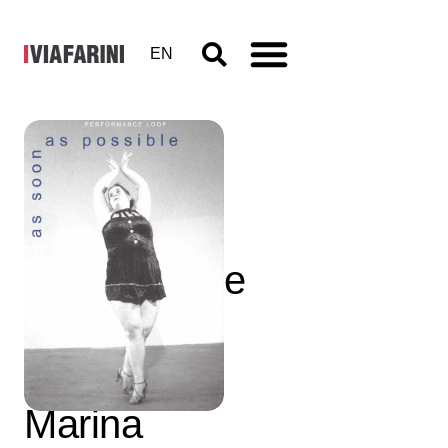
EN
As soon as
possible.
Performance
loop. The
Class of
Marina