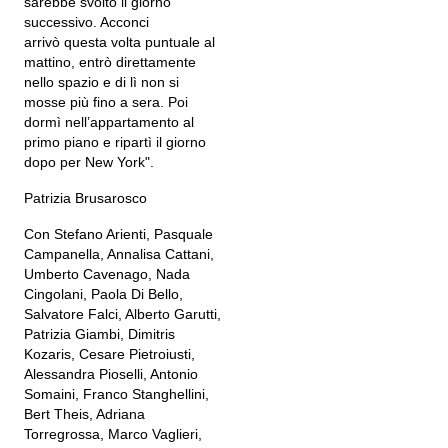
sarebbe svolto il giorno
successivo. Acconci
arrivò questa volta puntuale al
mattino, entrò direttamente
nello spazio e di lì non si
mosse più fino a sera. Poi
dormì nell’appartamento al
primo piano e ripartì il giorno
dopo per New York".
Patrizia Brusarosco
Con Stefano Arienti, Pasquale
Campanella, Annalisa Cattani,
Umberto Cavenago, Nada
Cingolani, Paola Di Bello,
Salvatore Falci, Alberto Garutti,
Patrizia Giambi, Dimitris
Kozaris, Cesare Pietroiusti,
Alessandra Pioselli, Antonio
Somaini, Franco Stanghellini,
Bert Theis, Adriana
Torregrossa, Marco Vaglieri,