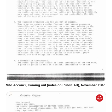
Vito Acconci, Coming out (notes on Public Art), November 1987.