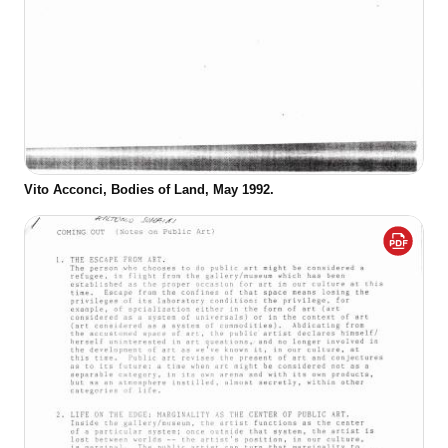
Vito Acconci, Bodies of Land, May 1992.