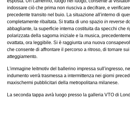
esposta. Un camerino, luogo nel luogo, consente al visitator
indossare ciò che prima non riusciva a decifrare, e verificare 
precedente transito nel buio. La situazione all'interno di q
completamente ribaltata. Si tratta di uno spazio
in reverse
do
abbagliante, la superficie interna costituita da specchi che 
polarizzata della sagoma iniziale e la musica, precedentem
ovattata, ora leggibile. Si è raggiunta una nuova consapevol
che consente di affrontare il percorso a ritroso, di tornare s
atteggiamento.
L'immagine leitmotiv del ballerino impressa sull'ingresso, n
indumento verrà trasmessa a intermittenza nei giorni preced
maxischermi pubblicitari della metropolitana milanese.
La seconda tappa avrà luogo presso la galleria VTO di Lond