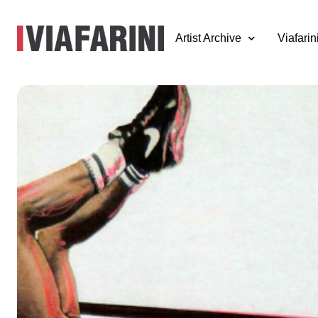
Artist Archive
Viafarin
Marco Papa,
Dancing on the
Verge – Ouvertur
8 - 11 ottobre 2003
a cura di Milovan Farronato