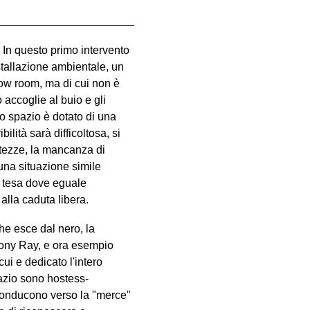
 In questo primo intervento
nstallazione ambientale, un
how room, ma di cui non è
 accoglie al buio e gli
lo spazio è dotato di una
ilità sarà difficoltosa, si
rtezze, la mancanza di
 una situazione simile
e tesa dove eguale
lla caduta libera.
he esce dal nero, la
hony Ray, e ora esempio
ui e dedicato l'intero
pazio sono hostess-
conducono verso la "merce"