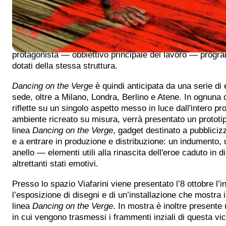
strutturali cambiamenti — parti integranti di una scenegg
imprevedibili avvenimenti ripresi nel documentario
Swee
filmmaker
Duccio Fabbri
. È quindi divenuto necessario, 
l’intero progetto e costruire la concreta riabilitazione fis
protagonista — obbiettivo principale del lavoro — progr
dotati della stessa struttura.
Dancing on the Verge
è quindi anticipata da una serie d
sede, oltre a Milano, Londra, Berlino e Atene. In ognuna 
riflette su un singolo aspetto messo in luce dall'intero pro
ambiente ricreato su misura, verrà presentato un prototi
linea
Dancing on the Verge
, gadget destinato a pubbliciz
e a entrare in produzione e distribuzione: un indumento, 
anello — elementi utili alla rinascita dell'eroe caduto in d
altrettanti stati emotivi.
Presso lo spazio Viafarini viene presentato l’8 ottobre l’i
l’esposizione di disegni e di un’installazione che mostra i 
linea
Dancing on the Verge
. In mostra è inoltre presente 
in cui vengono trasmessi i frammenti inziali di questa vi