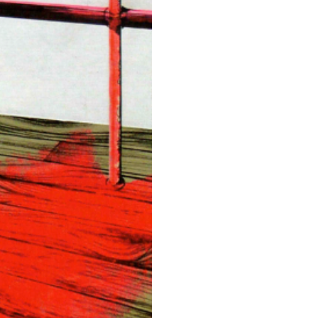
rà in una installazione
ua trasformazione e
evisivo
Saranno
rà una serie di
l tutto ripreso da una troupe
ome sintesi e compimento di
terno di un progetto
enso
trompe l’oeil
, un luogo
i sempre freschi, un
tà stessa. Il lavoro riflette
anda se l’arte possa
nticato.
o a Gene Anthony Ray
iedeva la sua
rlem, e verificate le sue
 del tempo significativi e