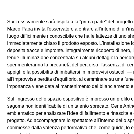
Successivamente sarà ospitata la “prima parte” del progetto.
Marco Papa invita l'osservatore a entrare all'interno di un'i
luogo difficilmente riconoscibile che ha le fattezze di uno s
immediatamente chiaro il prodotto esposto. L'installazione lo
deposita tracce e impronte. Integralmente ricoperto di nero, 
tenue illuminazione concentrata su alcuni dettagli: la percorrib
sperimenteranno la precarietà del percorso, l'assenza di ce
appigli e la possibilità di imbattersi in improvvisi ostacoli —
all'improvvisa perdita d'equilibrio, al camminare su una fun
importanza viene data al mantenimento del bilanciamento e a
Sull'ingresso dello spazio espositivo è impresso un profilo c
sagoma non identificabile di un talento sprecato, Gene Ant
emblematico per analizzare l'idea di fallimento e rinascita a c
progetto. Ad accompagnare lo spettatore all'interno dello s
commesse dalla valenza performativa che, come guide, lo 