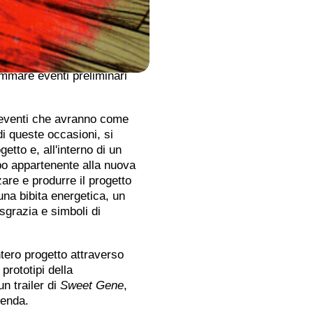
iatura che ne segue gli
t Gene
dal
al fine di finanziare
ica e psicologica del suo
ammare eventi preliminari
i eventi che avranno come
di queste occasioni, si
getto e, all'interno di un
po appartenente alla nuova
zare e produrre il progetto
una bibita energetica, un
isgrazia e simboli di
ntero progetto attraverso
prototipi della
un trailer di
Sweet Gene
,
cenda.