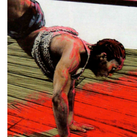
Dancing on the Verge
è un
work in progress
che si conclude
performativa: un set cinematografico, un ambiente in contin
ridefinizione all’interno del quale la nota icona del serial tel
Famosi
,
Gene Anthony Ray
, alias
Leroy Johnson
, esegui
performance. Installazione, dipinto, un’apparente scultura,
i
dalla presenza performativa che realizza un video inteso c
un’opera totale, capace di coinvolgere differenti media all’in
unitario. Il set in cui l’attore è chiamato a esibirsi è un imm
integralmente dipinto attraverso graffite e pigmenti dai color
ambiente fittizio in grado di sfidare per verosomiglianza la real
sul confine tra realtà e finzione, arte e spettacolo, e si dom
realmente offrire una possibilità di riscatto a un talento dime
Il progetto è iniziato un anno fa con un annuncio rivolt
pubblicato su “tema celeste” all’interno del quale si rich
collaborazione. Ritrovato il ballerino in un quartiere di Ha
precarie condizioni di salute, il lavoro ha subito nel corso