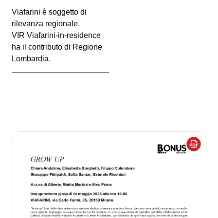
Viafarini è soggetto di
rilevanza regionale.
VIR Viafarini-in-residence
ha il contributo di Regione
Lombardia.