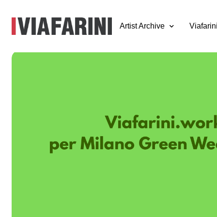
Artist Archive
Viafarin
Viafarini.work per
Milano Green W
2026
14 giugno 2026
artist talk con Alessandra Gatto