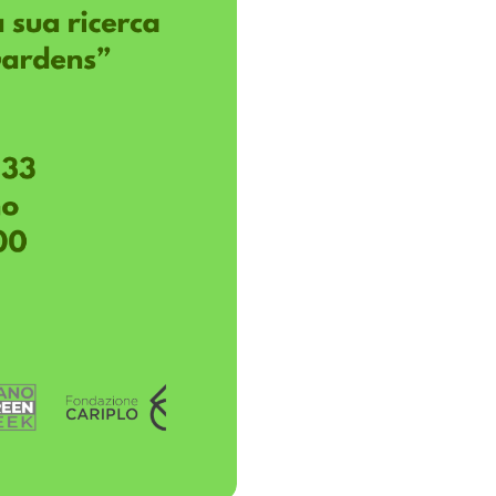
Green Week a
nta agli artisti in
io
Meeting Gardens
 del 2026. Meeting Gardens
ui contesti, grazie al
azione dell’artista a
ntributo di Fondazione