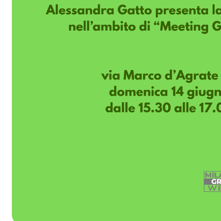
Domenica 14 giugno, dalle 15.30 alle 17.00 per Milano 
Viafarini.work in Corvetto, l’artista Alessandra Gatto prese
residenza la propria esperienza nell’ambito del laborator
organizzato dal collettivo ife a Vicenza nella primavera
riflette sui mutamenti ecosistemici e l’impatto antropico s
contributo di artisti, antropologi e ricercatori. La partecip
Meeting Gardens è stata facilitata da Viafarini. Con il co
Cariplo.
Viafarini è soggetto di rilevanza regionale.