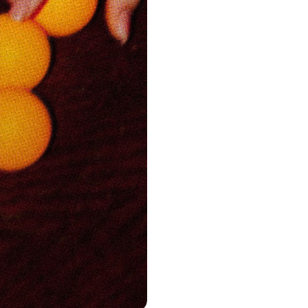
 33: Andrea Aversa,
rani, Mariana Paku, Simone
tessuto” in dialogo con
di Milano.
di
 Fayek, Riccardo Carelli,
urnicki, Francesca Migone,
haj, Silvia Sirpresi,