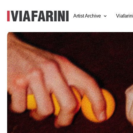
Artist Archive
Viafarin
Viafarini Open
Studio, Ping Pon
5 dicembre 2025
Viafarini è soggetto di rilevanza regionale.
Con il contributo di
Regione Lombardia e di Fondazione C
Restituzione della ricerca degli artisti in residenza a VIR Via