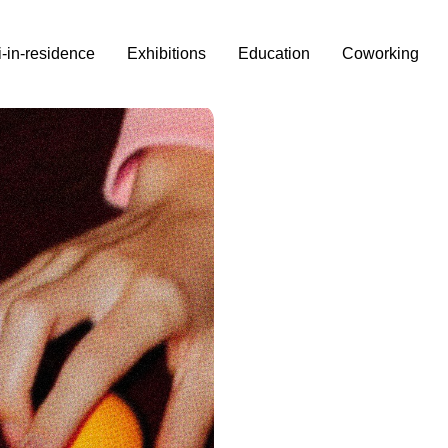
i-in-residence
Exhibitions
Education
Coworking
g
ariplo
farini-in-residence del ciclo