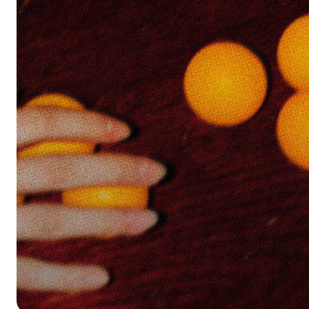
settembre-dicembre 2025, negli studi in via Marco d’Agrate
Emanuele Fontana, Filip Adrian Dziegielewski, Giulia Savo
Micciché.
L’artista Simone Micchiché realizza il ciclo pittorico “Corpo 
rappresentanti delle comunità egiziana, cinese e peruviana 
Restituzione della ricerca degli artisti in resienza negli studi 
Viafarini.work: Margherita Citi, Camila Curiel, Michel David
Carlo Galli, Pierfilippo Gatti, Cosimo Iannunzio, Viktoria K
Lorenzo Montinaro, Gabriella Mozo, Andrea Pizzari, Arjan She
Walter Szczerbowski, Gianluca Tramonti, Matteo Urbani.
Foto di Ibrahima Mbengue.