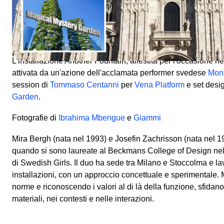
In occasione di Milano Design Week 2025 Viafarini.work pr
del duo
Swedish Girls
(Mira Bergh e Josefin Zachrisson) già 
residence, in via Marco d'Agrate 33.
L'installazione Another Fountain, allestita per l'occasione nel
attivata da un'azione dell'acclamata performer svedese
Mon
session di
Tommaso Centanni
per
Vena Platform
e set desi
Garden
.
Fotografie di
Ibrahima Mbengue
e
Giammi
Mira Bergh (nata nel 1993) e Josefin Zachrisson (nata nel 
quando si sono laureate al Beckmans College of Design ne
di Swedish Girls. Il duo ha sede tra Milano e Stoccolma e la
installazioni, con un approccio concettuale e sperimentale. 
norme e riconoscendo i valori al di là della funzione, sfidan
materiali, nei contesti e nelle interazioni.