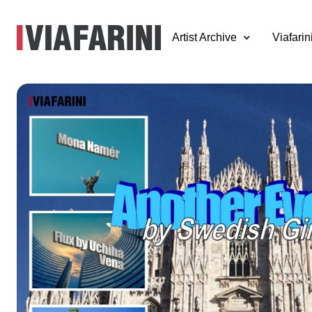
Artist Archive
Viafarin
Another Event by
Swedish Girls
10 aprile 2025
Another Event by Swedish Girls
10 aprile 2025, h.19.00 – 21.00
Perfomance di Mona Namer