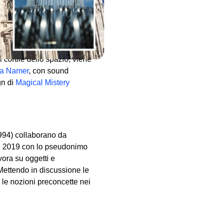
esenta una serata evento
residenti VIR Viafarini-in-
 cortile dello spazio, viene
a Namer
, con sound
gn di
Magical Mistery
1994) collaborano da
l 2019 con lo pseudonimo
vora su oggetti e
Mettendo in discussione le
o le nozioni preconcette nei