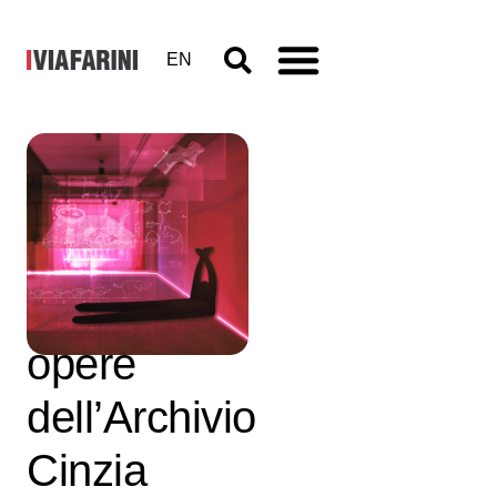
EN
Paper
Threads –
disegni e
opere
dell’Archivio
Cinzia