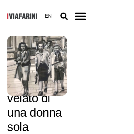
EN
Anelys
Wolf, Il
riflesso
velato di
una donna
sola