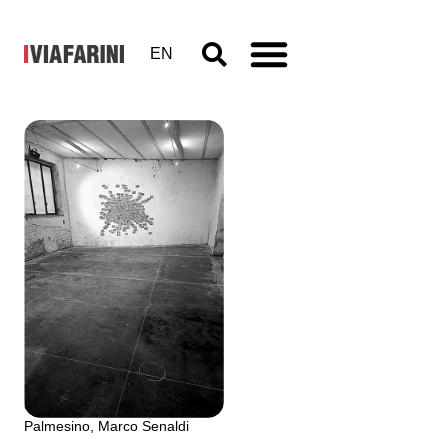
EN
Multiplicity
– Mappe
4 - 11 dicembre 1995
a cura di Stefano Boeri,
Alessandro Rocca, Mirko
Zardini, Cino Zucchi. con
Marco Brega, Alessandra
Galletta, Cristina Morozzi, John
Palmesino, Marco Senaldi