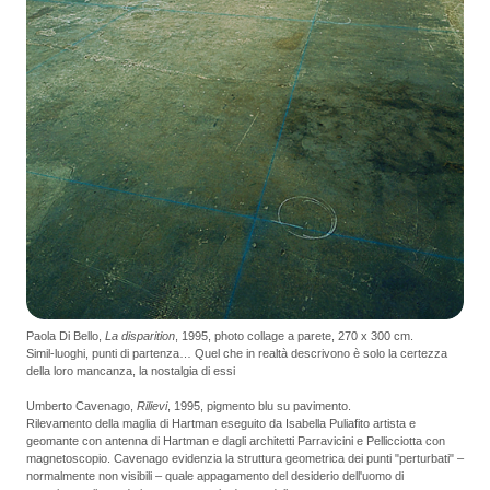
Paola Di Bello,
La disparition
, 1995, photo collage a parete, 270 x 300 cm.
Simil-luoghi, punti di partenza… Quel che in realtà descrivono è solo la certezza
della loro mancanza, la nostalgia di essi
Umberto Cavenago,
Rilievi
, 1995, pigmento blu su pavimento.
Rilevamento della maglia di Hartman eseguito da Isabella Puliafito artista e
geomante con antenna di Hartman e dagli architetti Parravicini e Pellicciotta con
magnetoscopio. Cavenago evidenzia la struttura geometrica dei punti "perturbati" –
normalmente non visibili – quale appagamento del desiderio dell'uomo di