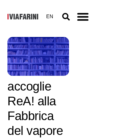
EN
Archivio
Viafarini
accoglie
ReA! alla
Fabbrica
del vapore