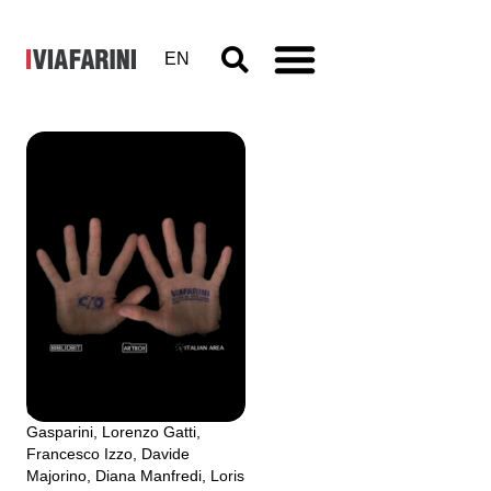
EN
OfficinaBit
2000
a cura di Umberto Cavenago
Workshop con Mara Belloli,
Barbara Brugola, Anna
Calvanese, Barbara Fässler,
Chiara Foletto, Marina
Gasparini, Lorenzo Gatti,
Francesco Izzo, Davide
Majorino, Diana Manfredi, Loris