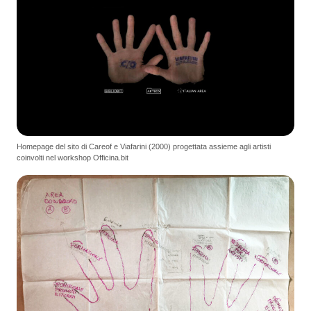
Homepage del sito di Careof e Viafarini (2000) progettata assieme agli artisti
coinvolti nel workshop Officina.bit