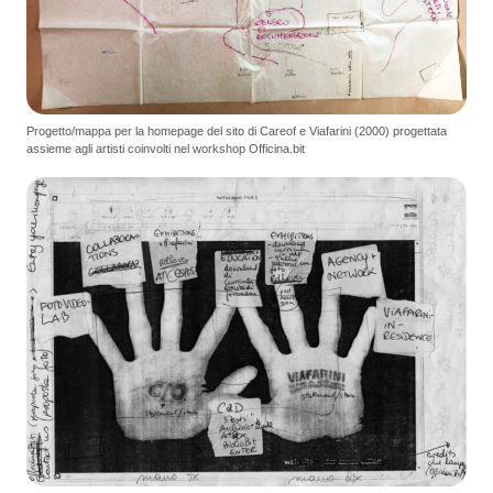
Progetto/mappa per la homepage del sito di Careof e Viafarini (2000) progettata
assieme agli artisti coinvolti nel workshop Officina.bit