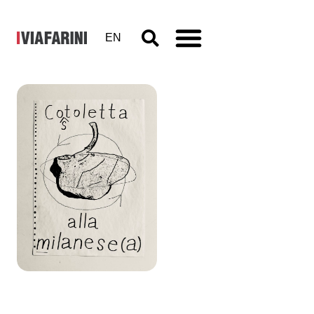
EN
Collezione
2021 –
2030