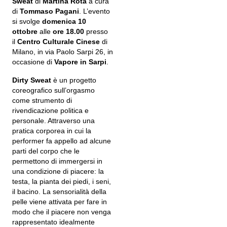
Sweat
di
Martina Rota
a cura
di
Tommaso Pagani
. L’evento
si svolge
domenica 10
ottobre
alle
ore 18.00
presso
il
Centro Culturale Cinese
di
Milano, in via Paolo Sarpi 26, in
occasione di
Vapore in Sarpi
.
Dirty Sweat
è un progetto
coreografico sull’orgasmo
come strumento di
rivendicazione politica e
personale. Attraverso una
pratica corporea in cui la
performer fa appello ad alcune
parti del corpo che le
permettono di immergersi in
una condizione di piacere: la
testa, la pianta dei piedi, i seni,
il bacino. La sensorialità della
pelle viene attivata per fare in
modo che il piacere non venga
rappresentato idealmente