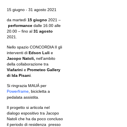
15 giugno - 31 agosto 2021
da martedì
15 giugno
2021 –
performance
dalle 16.00 alle
20.00 – fino al
31 agosto
2021.
Nello spazio CONCORDIA II gli
interventi di
Edson Luli
e
Jacopo Natoli,
nell’ambito
della collaborazione tra
Viafarini
e
Prometeo Gallery
di Ida Pisani
.
Si ringrazia MAUÁ per
Powerframe
, bicicletta a
pedalata assistita.
Il progetto si articola nel
dialogo espositivo tra
Jacopo
Natoli che ha da poco concluso
il periodo di residenza presso