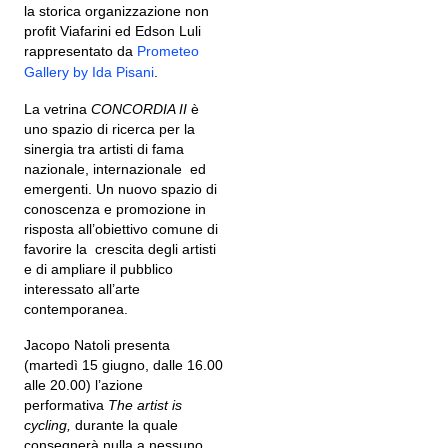
la storica organizzazione non
pr
ofit Viafarini ed Eds
on Luli
rappresentato da
Prometeo
Gallery by Ida Pisani
.
La vetrina
CONCORDIA II
è
uno spazio di ricerca per la
sinergia tra artisti di fama
nazionale, internazionale ed
emergenti. Un nuovo spazio di
conoscenza e promozione in
risposta all’obiettivo comune di
favorire la crescita degli artisti
e di ampliare il pubblico
interessato all’arte
contemporanea.
Jacopo Natoli presenta
(martedì 15 giugno, dalle 16.00
alle 20.00) l’azione
performativa
The artist is
cycling,
durante la quale
consegnerà nulla a nessuno.