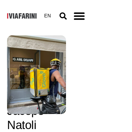
EN
Corso
Concordia
11, Edson
Luli,
Jacopo
Natoli