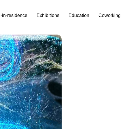
i-in-residence
Exhibitions
Education
Coworking
n
ni. A cura di Fiorella