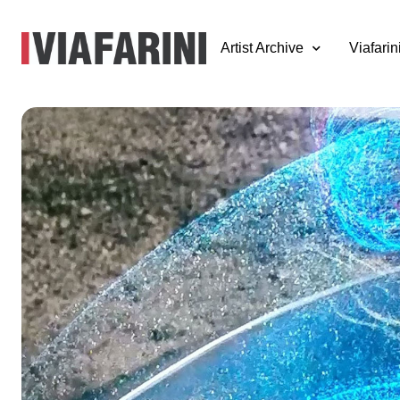
Artist Archive
Viafarin
Address Unknow
22 marzo - 10 luglio 2021
un progetto di Edicola Radetzky in collaborazione con Viafari
Fontana e Giulio Verago
I