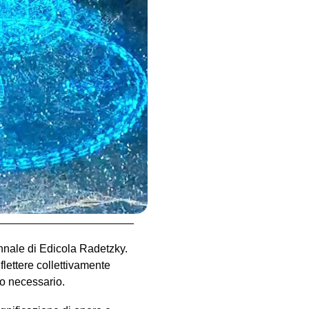
er, Hyun Cho, Calembour,
ani, Fiorella Fontana, Genuardi
ans, Niccolò Moronato, Nabuurs
amiele, Alberto Venturini,
mlung, Fiorella Fontana,
i, Nicolò Masiero
ichter, Natalia Trejbalova
play design
ilità
ennale di Edicola Radetzky.
iflettere collettivamente
vo necessario.