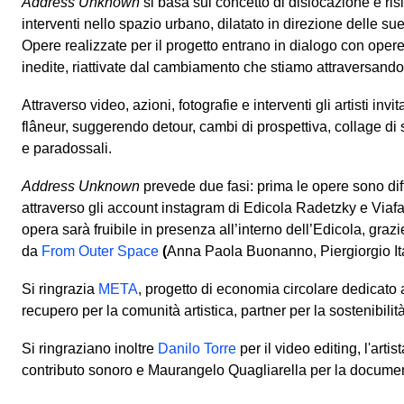
Address Unknown
si basa sul concetto di dislocazione e ris
interventi nello spazio urbano, dilatato in direzione delle su
Opere realizzate per il progetto entrano in dialogo con opere 
inedite, riattivate dal cambiamento che stiamo attraversando
Attraverso video, azioni, fotografie e interventi gli artisti invi
flâneur, suggerendo detour, cambi di prospettiva, collage di si
e paradossali.
Address Unknown
prevede due fasi: prima le opere sono di
attraverso gli account instagram di Edicola Radetzky e Viaf
opera sarà fruibile in presenza all’interno dell’Edicola, graz
da
From Outer Space
(
Anna Paola Buonanno, Piergiorgio Ita
Si ringrazia
META
, progetto di economia circolare dedicato al
recupero per la comunità artistica, partner per la sostenibilit
Si ringraziano inoltre
Danilo Torre
per il video editing, l'artis
contributo sonoro e Maurangelo Quagliarella per la documen