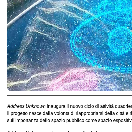
Rebecca Agnes, Mattia Barbieri, Francesco Bartoli, Margaux Bricl
Stefano Comensoli_Nicolò Colciago, Clarissa Falco, Federico Flori
/ Ruta, Gabriel Hensche, Antti Laitinen, Sérgio Leitao, Pau Mascl
& Van Doorn, Jacopo Natoli, Chiara Pergola, Luca Pozzi, Mattia Sug
Caterina Ruysch Voltolini
II
Loukia Alavanou, Paolo Brambilla, Die Furlani-Gobbi Sam
Guildor, Adi Haxhiaj, Sharon Houkema, Daniele Marzorat
Sgrinzatto, Francesco Pacelli, Matteo Pizzolante, Hans R
From Outer Space
(Anna Paola Buonanno, Piergiorgio Italiano) dis
META
(Martina Bragadin, Margherita Crespi) partner per la sostenib
Address Unknown
inaugura il nuovo ciclo di attività quadri
Il progetto nasce dalla volontà di riappropriarsi della città e r
sull'importanza dello spazio pubblico come spazio espositi