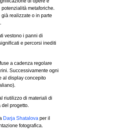
ignificazione di opere e
e potenzialità metaforiche.
già realizzate o in parte
.
tati vestono i panni di
gnificati e percorsi inediti
ffuse a cadenza regolare
arini. Successivamente ogni
ie al display concepito
liano).
 riutilizzo di materiali di
à del progetto.
ta
Darja Shatalova
per il
tazione fotografica.