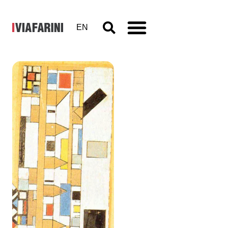
EN
Progetto E:
Milano-
Maastricht.
Maurizio
Cattelan,
Ian Lisser,