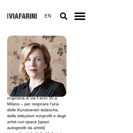
EN
Alessandra
Galasso
"All'inizio degli anni novanta si
andava in Viafarini – nella sede
originaria di via Farini 35 a
Milano – per respirare l'aria
delle Kunstverein tedesche,
delle istituzioni nonprofit e degli
artist-run-space [spazi
autogestiti da artisti]