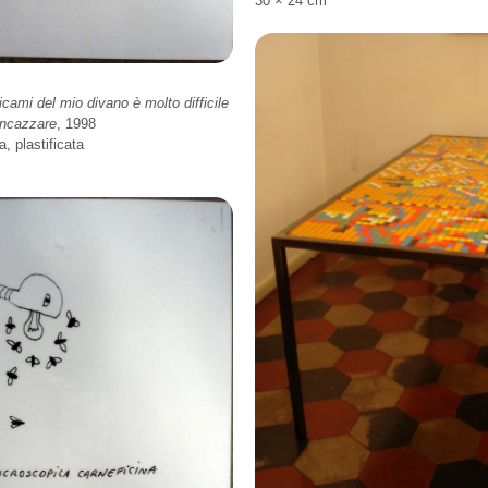
30 × 24 cm
icami del mio divano è molto difficile
incazzare
, 1998
a, plastificata