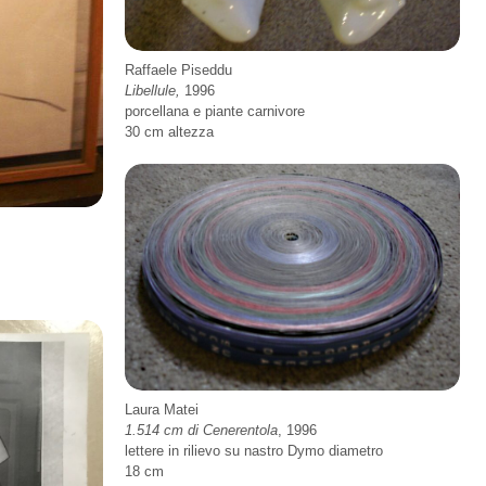
Raffaele Piseddu
Libellule,
1996
porcellana e piante carnivore
30 cm altezza
Laura Matei
1.514 cm di Cenerentola
, 1996
lettere in rilievo su nastro Dymo diametro
18 cm