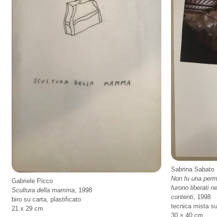
Sabrina Sabato
Non fu una perma
Gabriele Picco
furono liberati 
Scultura della mamma
, 1998
contenti
, 1998
biro su carta, plastificato
tecnica mista s
21 x 29 cm
30 × 40 cm