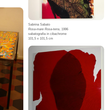
Sabrina Sabato
Rosa-mare Rosa-terra
, 1996
sabatografia in cibachrome
101,5 x 101,5 cm