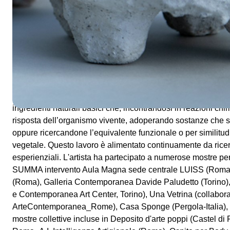
argilloso crudo, selezionandone tre diverse finiture finali.
Sacha Turchi
(1988) Artista di Roma, vive a Milano. Ha coll
e organizzazioni in Italia e all'estero. L’indagine di Sacha si
umano, la sua storia genetica, culturale, sociale e familiare; 
sua postura, il rapporto che esso ha con la gravità e con i 
La sua ricerca concettuale viaggia in parallelo con la ricerca
ingredienti naturali basici che, incontrandosi in reazioni c
risposta dell’organismo vivente, adoperando sostanze che 
oppure ricercandone l’equivalente funzionale o per similitu
vegetale. Questo lavoro è alimentato continuamente da rice
esperienziali. L'artista ha partecipato a numerose mostre pers
SUMMA intervento Aula Magna sede centrale LUISS (Roma), 
(Roma), Galleria Contemporanea Davide Paludetto (Torino),
e Contemporanea Art Center, Torino), Una Vetrina (collabor
ArteContemporanea_Rome), Casa Sponge (Pergola-Italia), S
mostre collettive incluse in Deposito d'arte poppi (Castel di 