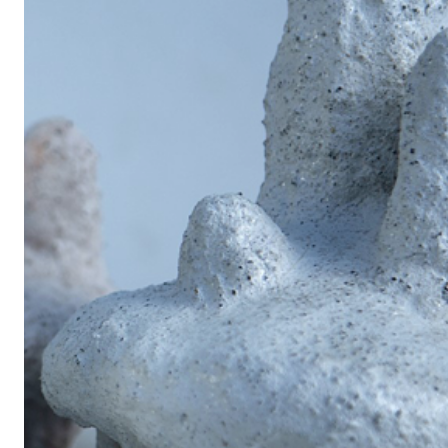
tutto questo ma anche altro, è uno spazio di decompress
all'attivo, un luogo isolato ma anche di passaggio, una sca
di faldoni nei quali sono riposte storie ed elaborati di molte
All'interno del suo studio/laboratorio l'artista ha portato a
tre mesi di residenza, sarà così possibile esplorare vari 
dell'artista. Il progetto principale al quale Sacha ha lavor
KLASTOS:
L'indagine del progetto vuole catalizzare l'attenzione sul
comportamenti emergenti
. Un comportamento o proprieta
quando un numero di entità semplici (agenti) operano in
origine a comportamenti più complessi in quanto collettiv
in relazione i comportamenti emergenti che avvengono in 
comportamenti emergenti che avvengono attraverso il m
argille a contatto con l'acqua. Per quanto l'argilla sia un 
contatto con l'acqua, si attiva, proponendo dei comportame
che si instaurano all'interno di un ambiente sociale.
Dopo diversi mesi di studio, l'artista si è confrontata con 
(campioni di rocce sedimentarie clastiche, fornitagli da
sostenuto il progetto) effettuando diverse prove e crean