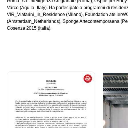
Roma_A.I. Intelligenza Artigianale (Roma), Ospite per Bod
Varco (Aquila_Italy). Ha partecipato a programmi di residen
VIR_Viafarini_in_Residence (Milano), Foundation atelierW
(Amsterdam_Netherlands), Sponge Artecontemporaena (Pergo
Cosenza 2015 (Italia).