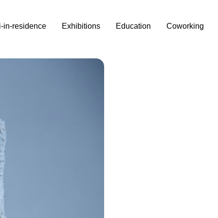
i-in-residence
Exhibitions
Education
Coworking
nker
o, a una fortificazione
 al coordinamento e alle
io e scorta di generi di
Il bunker di
Sacha Turchi
è