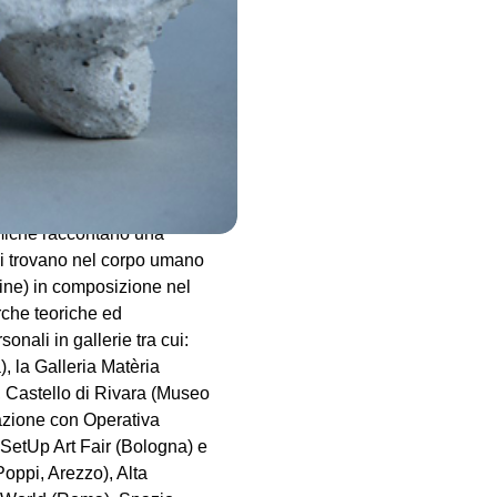
aborato con diverse gallerie
 concentra sull'essere
sulla figura del corpo, sulla
materiali che lo compongono.
 materica, utilizza
himiche raccontano una
si trovano nel corpo umano
dine) in composizione nel
rche teoriche ed
onali in gallerie tra cui:
la Galleria Matèria
 Castello di Rivara (Museo
azione con Operativa
etUp Art Fair (Bologna) e
Poppi, Arezzo), Alta