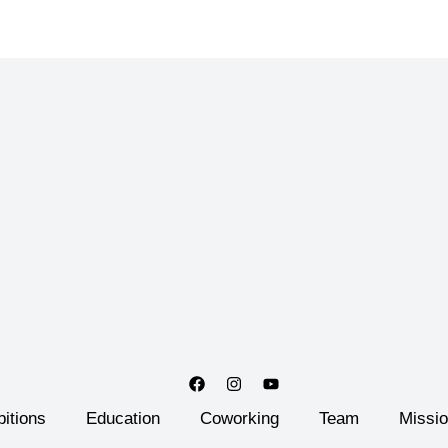
bitions
Education
Coworking
Team
Missi