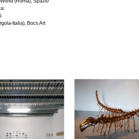
y World (Roma), Spazio
za:
G
la-Italia), Bocs Art