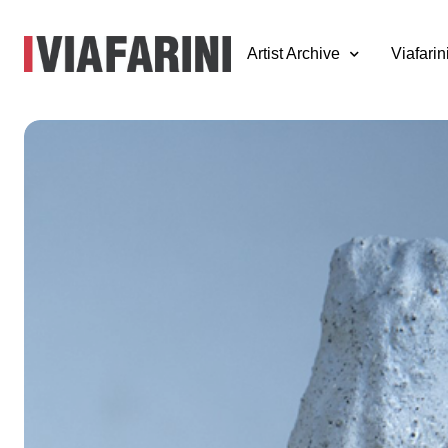
Artist Archive
Viafarin
Sacha Turchi, Bu
23 - 28 aprile 2018
Con il termine Bunker si allude ad un fortino, a un deposit
difensiva, ma un bunker è anche una postazione dedicati
riunioni, un insieme di più apparati da usarsi come archiv
prima necessità nell'eventualità di soggiorni prolungati. 