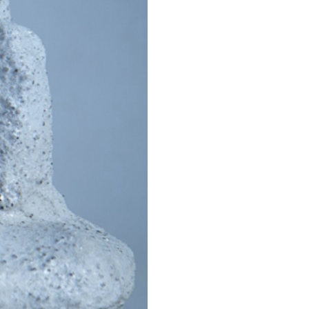
ione, un laboratorio
tola ricavata da file e file
plici artisti.
vanti diversi progetti nei
temi legati alla ricerca
ato in residenza è
 concetto dei
̀ emergente si attua,
 un ambiente, dando
ità. Klastos vuole mettere
ambienti sociali con i
ovimento molecolare delle
materiale inorganico, a
nti molto simili a quelli
il materiale argilloso
 aziende e cave che hanno
do un nuovo materiale