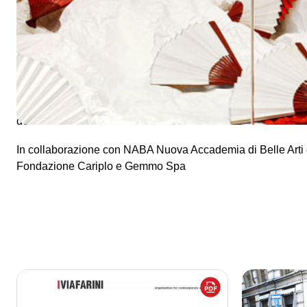
rete di negozi, piccoli laboratori, agenzie e soprattutto poli d
La mostra Milano Cina è la ricerca di un contatto tra due cul
quella cinese, che condividono ogni giorno la stessa strada
incontrano per collaborare, anzi agiscono su piani paralleli
Per questa edizione il progetto prevede interventi di verde 
pedonale di via Sarpi, sempre a cura di NABA, con il coinvo
della Scuola di via Giusti.
In collaborazione con NABA Nuova Accademia di Belle Arti e 
Fondazione Cariplo e Gemmo Spa