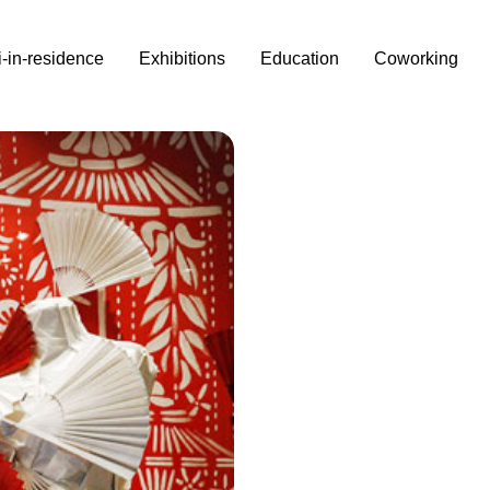
i-in-residence
Exhibitions
Education
Coworking
le Arti - Fashion Design
ab in collaborazione con il
ento POSTI DI VISTA design
la Fabbrica del Vapore il
udenti dei corsi di fashion
no.