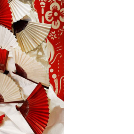
di design, il progetto di
ernazionale del Mobile 2009
NABA.
ign, ma anche ai
tione di esperienze
i manifattura cinese e
in mostra in un processo
iannini.
bbrica del Vapore, è un
li anni ?20 del secolo
 della seta e rimane a
 però da altre aree
na Sarpi sono circa al 90%
cali cambiamenti nel suo
Negli anni i negozianti
ndo nella zona una fittissima