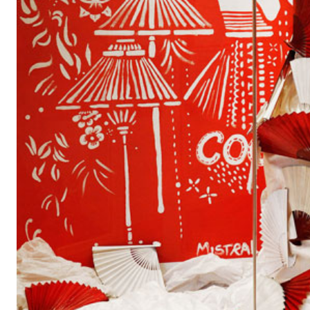
La mostra è il proseguimento di Milano Cina – Un'esperienza 
allestimento delle vetrine di via Sarpi durante il Salone Int
e 2010, a cura di do-knit-yourself e in collaborazione con 
La mostra a Viafarini racconta, non solo al pubblico del des
frequentatori italiani e cinesi del quartiere Sarpi, la commis
realizzate per le strade e nelle vetrine di via Sarpi: oggetti d
italiana prelevati dal quartiere, verranno accostati e messi 
analitico e comparativo, grazie alle fotografie di Giacomo G
Il quartiere Sarpi, in pieno centro storico e limitrofo alla Fa
importante insediamento della comunità cinese, che sin dag
scorso si insediò impiegandosi soprattutto nella lavorazione
tutt'oggi la maggiore comunità cinese in Italia. Diversamente
metropolitane, le cosiddette Chinatown, i residenti della zo
italiani.
Negli ultimi quindici anni il quartiere ha tuttavia subito radi
assetto, soprattutto nel tessuto produttivo e imprenditoriale. 
cinesi si sono succeduti ai colleghi italiani, di fatto installa