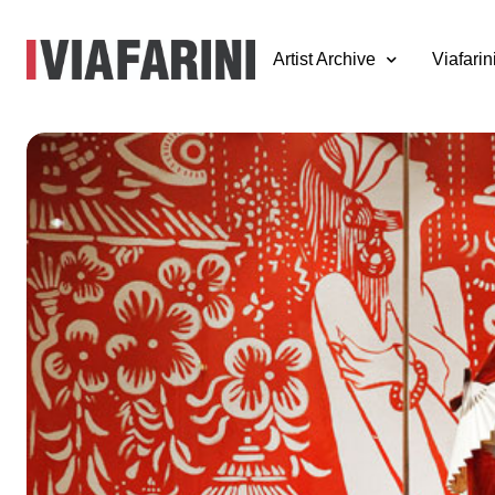
Artist Archive
Viafarin
Milano – Cina
12 aprile - 7 maggio 2011
a cura di Do knit Yourself per NABA Nuova Accademia di Bel
In occasione del 50° Salone Internazionale del Mobile, FDVl
Comune di Milano, dà vita alla Fabbrica del Vapore all'ev
sensibile. Viafarini aderisce a Posti di Vista presentando al
progetto espositivo MILANO CINA, progetti realizzati degli st
e design della NABA Nuova Accademia di Belle Arti di Mila