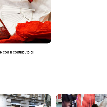
i distribuzione all'ingrosso.
ture, quella milanese e
, ma che raramente si
 senza comunicare tra loro.
pubblico nella nuova zona
lgimento dei giovani alunni
con il contributo di