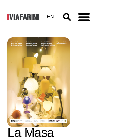
EN
Opera
2009 –
Artisti degli
Atelier
Bevilacqua
La Masa