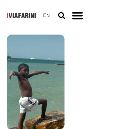
EN
Stefania
Galegati
Shines,
Mamma
non
piangere –