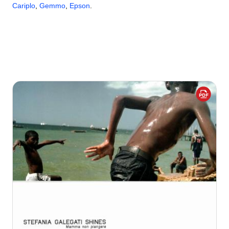
Cariplo
,
Gemmo
,
Epson
.