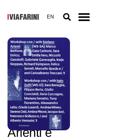
EN
Officine
dell’Arte –
dai
workshop
di Stefano
Arienti e