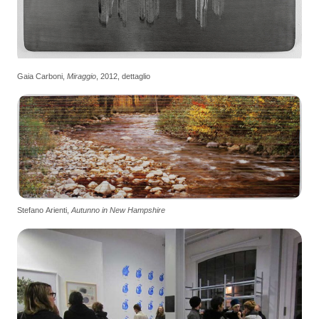
Gaia Carboni,
Miraggio
, 2012, dettaglio
Stefano Arienti,
Autunno in New Hampshire