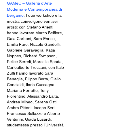
GAMeC – Galleria d'Arte
Moderna e Contemporanea di
Bergamo
. I due workshop e la
mostra coinvolgono ventisei
artisti: con Stefano Arienti
hanno lavorato Marco Belfiore,
Gaia Carboni, Sara Enrico,
Emilia Faro, Niccolò Gandolfi,
Gabriele Garavaglia, Katja
Noppes, Richard Sympson,
Felice Serreli, Marcello Spada,
Carloalberto Treccani; con Italo
Zuffi hanno lavorato Sara
Benaglia, Filippo Berta, Giallo
Concialdi, Ilaria Cuccagna,
Mariana Ferratto, Tony
Fiorentino, Alessandro Laita,
Andrea Mineo, Serena Osti,
Ambra Pittoni, Iacopo Seri,
Francesco Sollazzo e Alberto
Venturini. Giada Lusardi,
studentessa presso l’Università