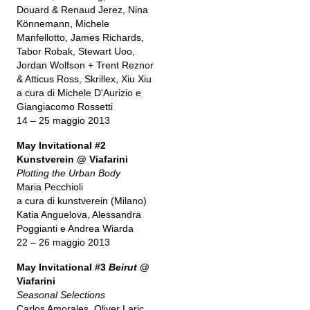
Douard & Renaud Jerez, Nina
Könnemann, Michele
Manfellotto, James Richards,
Tabor Robak, Stewart Uoo,
Jordan Wolfson + Trent Reznor
& Atticus Ross, Skrillex, Xiu Xiu
a cura di Michele D'Aurizio e
Giangiacomo Rossetti
14 – 25 maggio 2013
May Invitational #2
Kunstverein @ Viafarini
Plotting the Urban Body
Maria Pecchioli
a cura di kunstverein (Milano)
Katia Anguelova, Alessandra
Poggianti e Andrea Wiarda
22 – 26 maggio 2013
May Invitational #3
Beirut
@
Viafarini
Seasonal Selections
Carlos Amorales, Oliver Laric,