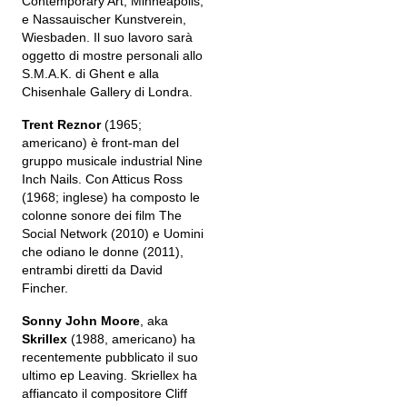
Contemporary Art, Minneapolis;
e Nassauischer Kunstverein,
Wiesbaden. Il suo lavoro sarà
oggetto di mostre personali allo
S.M.A.K. di Ghent e alla
Chisenhale Gallery di Londra.
Trent Reznor
(1965;
americano) è front-man del
gruppo musicale industrial Nine
Inch Nails. Con Atticus Ross
(1968; inglese) ha composto le
colonne sonore dei film The
Social Network (2010) e Uomini
che odiano le donne (2011),
entrambi diretti da David
Fincher.
Sonny John Moore
, aka
Skrillex
(1988, americano) ha
recentemente pubblicato il suo
ultimo ep Leaving. Skriellex ha
affiancato il compositore Cliff