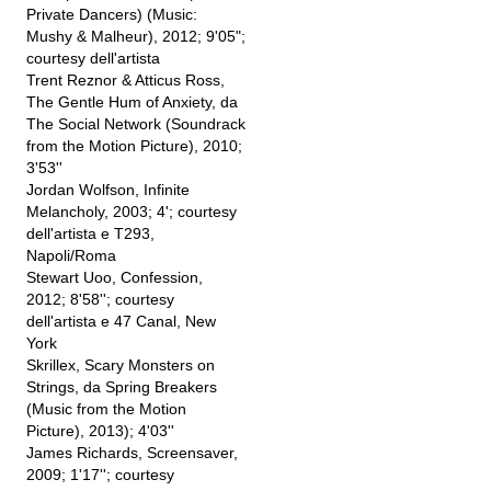
Private Dancers) (Music:
Mushy & Malheur), 2012; 9'05";
courtesy dell'artista
Trent Reznor & Atticus Ross,
The Gentle Hum of Anxiety, da
The Social Network (Soundrack
from the Motion Picture), 2010;
3'53''
Jordan Wolfson, Infinite
Melancholy, 2003; 4'; courtesy
dell'artista e T293,
Napoli/Roma
Stewart Uoo, Confession,
2012; 8'58''; courtesy
dell'artista e 47 Canal, New
York
Skrillex, Scary Monsters on
Strings, da Spring Breakers
(Music from the Motion
Picture), 2013); 4'03''
James Richards, Screensaver,
2009; 1'17''; courtesy