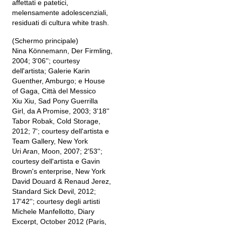
affettati e patetici,
melensamente adolescenziali,
residuati di cultura white trash.
(Schermo principale)
Nina Könnemann, Der Firmling,
2004; 3'06''; courtesy
dell'artista; Galerie Karin
Guenther, Amburgo; e House
of Gaga, Città del Messico
Xiu Xiu, Sad Pony Guerrilla
Girl, da A Promise, 2003; 3'18''
Tabor Robak, Cold Storage,
2012; 7'; courtesy dell'artista e
Team Gallery, New York
Uri Aran, Moon, 2007; 2'53'';
courtesy dell'artista e Gavin
Brown's enterprise, New York
David Douard & Renaud Jerez,
Standard Sick Devil, 2012;
17'42''; courtesy degli artisti
Michele Manfellotto, Diary
Excerpt, October 2012 (Paris,