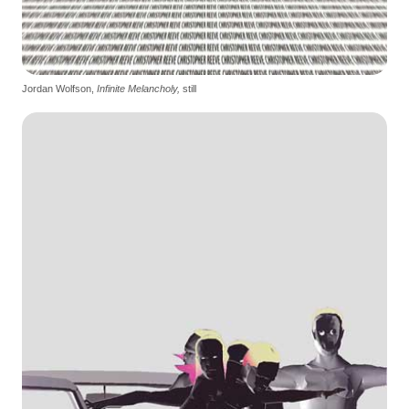
Jordan Wolfson,
Infinite Melancholy,
still