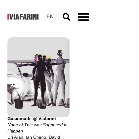
EN
May
Invitational
14 maggio - 28 maggio 2013
ideato da Simone Frangi
"May Invitational #1
Gasconade @ Viafarini
None of This was Supposed to
Happen
Uri Aran, Ian Cheng, David