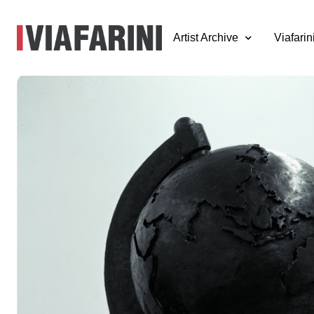
Artist Archive
Viafarin
Studio Job at
Viafarini
8 - 19 aprile 2002
nell'ambito del Salone Internazionale del Mobile, Milano 20
Studio Job Website