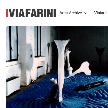
Artist Archive
Viafarin
Martino Coppes,
Geografia
12 gennaio - 7 febbraio 1993