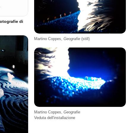
otografie di
Martino Coppes,
Geografie
(still)
Martino Coppes,
Geografie
Veduta dell'installazione