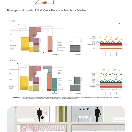
Il progetto di Studio MAP Piera Patera e Marilena Madalozzi