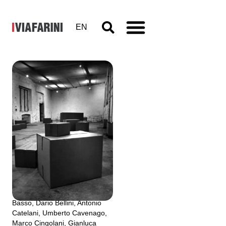
EN
A scatola
chiusa
9 marzo - 2 aprile 1993
a cura di Elio Grazioli
Mario Airò, Maurizio Arcangeli,
Guglielmo Aschieri, Fabrizio
Basso, Dario Bellini, Antonio
Catelani, Umberto Cavenago,
Marco Cingolani, Gianluca