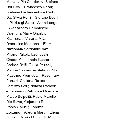
Mekas / Pip Chodorov; Stefano
Dal Piva – Francesco Nardi;
Stefania De Vincentis – Carlo
De; Silvia Ferri – Stefano Boeri
– PierLuigi Sacco; Anna Longo
– Alessandro Rambuschi;
Valentina Mai – Gianluigi
Ricuperati; Viviana Milan ;
Domenico Montano – Ente
Nazionale Sordomuti sez.
Milano; Nikola Uzonovski –
Chaos; Annapaola Passarini –
Andrea Belfi; Giulia Pezzoli,
Marina Saviano – Stefano Pilia;
Massimo Premuda – Rosemary
Ferrari; Giuliana Racco –
Lorenzo Gori; Natasa Radovic
– Leonardo Pelicioli – Giorgio –
Marco Belpoliti; Fabio Marullo –
Rio Suwa; Alejandro Real –
Paola Gallini ; Fabrizia
Zorzenon, Allegra Martin, Elena
Biasin – Mario Martinelli, Marco