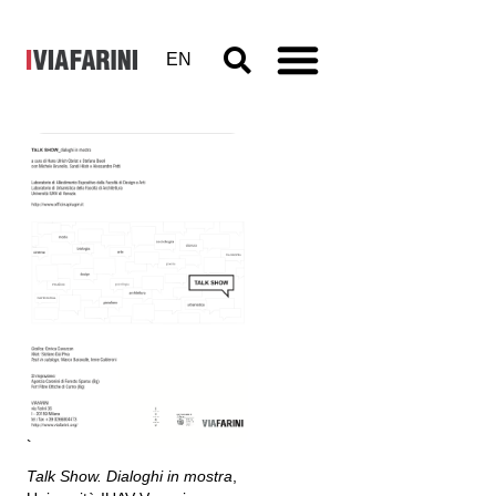
EN
Talk Show.
Dialoghi in
mostra
9 - 12 dicembre 2003
a cura di Hans Ulrich Obrist e
Stefano Boeri
Talk Show. Dialoghi in mostra
,