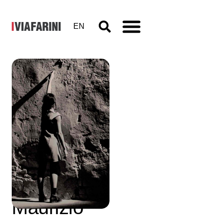
EN
Control
Room,
Dino
Ferruzzi,
F.F.,
Maurizio