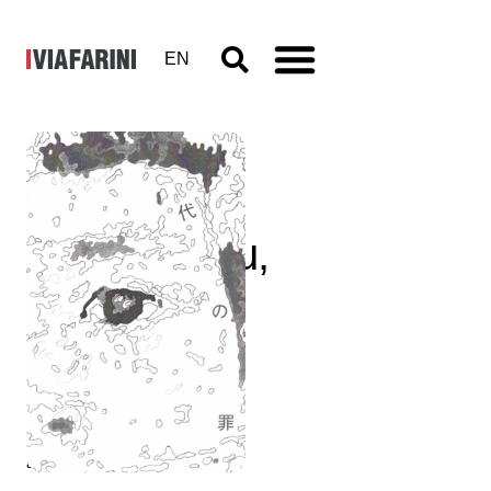
EN
Yumi
Karasumaru,
Modern
Crimes
8 - 28 febbraio 1999
a cura di Francesca Pasini