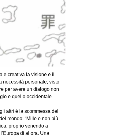
a chiedersi cosa significa
? Fino a che punto
ll’atomica, per cui
lla guerra. Invece, solo una
fici”, perché fatti in luoghi
la vita umana non sono però
 cui Hiroshima e Nagasaki
e creativa la visione e il
 necessità personale, visto
re per avere un dialogo non
ggio e quello occidentale
gli altri è la scommessa del
 del mondo: “Mille e non più
stica, proprio venendo a
l’Europa di allora. Una