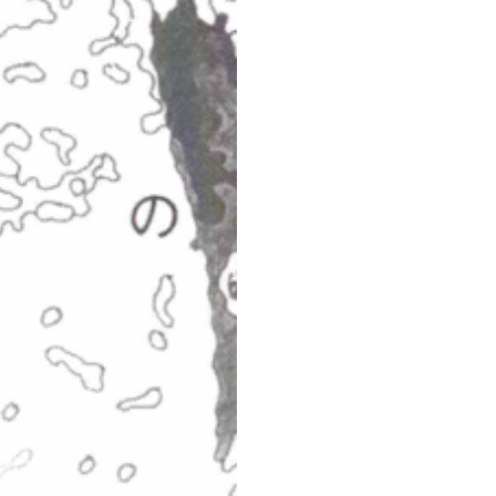
 da una varietà di toni a
su cui non si può fissare la
legano alla storia la
a e Nagasaki; la minaccia
one e tutti i paesi a
entità sull’altra: ora la
ngo atomico; ora è quella di
ocattoli, personaggi dei
ietta sul corpo le sue foto e
la progressiva e velocissima
sumo che sta distruggendo le
uzione, ma non nel
supereroi diventano simbolo
o ibridi enigmatici: non