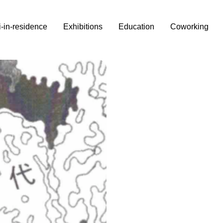
i-in-residence
Exhibitions
Education
Coworking
u,
sumaru
, una artista
ie non sono caratterizzati