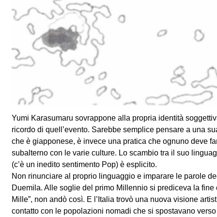
hanno niente a che fare con la fiction, costringono piuttosto 
questo continuo scambio tra sé (il volto di Yumi) e la storia
Hiroshima e Nagasaki sono state elaborate?
Abbiamo provato orrore, ma non si poteva ipotizzare l’uso de
sembrava più “tranquillizzante” abbinarla all’irrazionalità de
decina di anni fa, abbiamo saputo di esperimenti atomici, “paci
disabitati del pianeta. Le conseguenze sull’ambiente e sul
ancora chiare. Allora, dopo che la guerra fredda è finita, di
sono considerate l’inizio, che dire?
Yumi Karasumaru sovrappone alla propria identità soggettiva 
ricordo di quell’evento. Sarebbe semplice pensare a una sua
che è giapponese, è invece una pratica che ognuno deve fa
subalterno con le varie culture. Lo scambio tra il suo lingua
(c’è un inedito sentimento Pop) è esplicito.
Non rinunciare al proprio linguaggio e imparare le parole de
Duemila. Alle soglie del primo Millennio si prediceva la fine
Mille”, non andò così. E l’Italia trovò una nuova visione arti
contatto con le popolazioni nomadi che si spostavano verso 