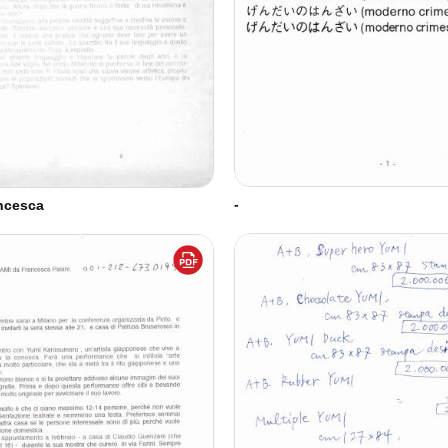
-
ancesca