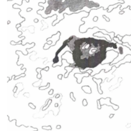
dalle tinte forti con cui i media trattano questi argomenti, ma
volte luminosi, vivaci, a volte calmi, opachi. Non c’è l’orrore 
sguardo, ma la visione delle complicità culturali, sociali che 
coscienza personale di ognuno.
"Quali sono i crimini moderni su cui indaga Yumi? Hiroshim
del gas nervino a Tokyo; l’omologazione globale che il Giapp
economia forte dell’Occidente stanno perseguendo.
Sia i dipinti che le foto nascono dalla sovrapposizione di un’id
figura di alcuni feriti dalla bomba si fonde al disegno del fu
Yumi stessa, che sovrappone al proprio viso l’immagine di gi
racconti infantili, supereroi, mentre in una performance si pro
i suoi dipinti. C’è un filo che collega la bomba atomica con 
perdita di un’identità collettiva, colpita dal “fuoco” del con
tradizioni individuali, familiari, storiche del Giappone.
Sono crimini moderni di portata diversa nell’impeto di distr
progressivo indebolimento dell’identità. Bambole, fumetti, 
dell’omologazione guidata dai consumi, fin dall’infanzia. Son