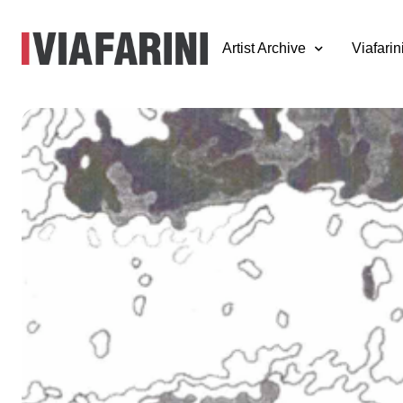
Artist Archive
Viafarin
Yumi Karasumar
Modern Crimes
8 - 28 febbraio 1999
a cura di Francesca Pasini
“Modern crimes”, questo è il tema della mostra di
Yumi Kara
giapponese che vive in Italia da dieci anni. Dipinti e fotograf