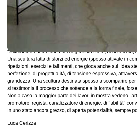
Gli artisti coinvolti in Fatica Sprecata (titolo volutamente auto
e sull'idea di creazione) si mostrano come promotori di forme
apparentemente assurdi, o anche giocolieri, atleti, artigiani, 
pratica, di una disciplina, di un mestiere mai tentato prima.
Questa riflessione sulla forma, sulla sostanza del processo c
attraverso lavori (video, performance, fotografia, scultura)
testimoniano di un forte coinvolgimento fisico, di un'attività, d
Una scultura fatta di sforzi ed energie (spesso attivate in co
ripetizioni, esercizi e fallimenti, che gioca anche sull'idea st
perfezione, di progettualità, di tensione espressiva, attraverso
grandezza. Una scultura destinata spesso a scomparire per 
si testimonia il processo che sottende alla forma finale, fors
Non a caso la maggior parte dei lavori in mostra vedono l'ar
promotore, regista, canalizzatore di energie, di "abilità" conv
in uno stato ancora grezzo, di aperta potenzialità, sempre pos
Luca Cerizza