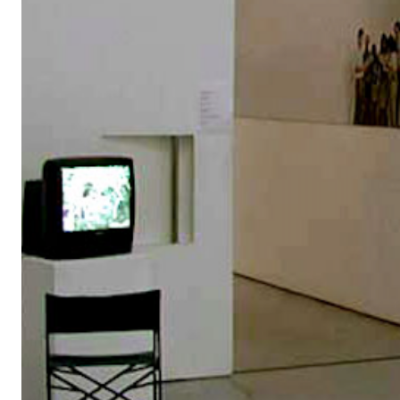
Fatica Sprecata
22 marzo - 22 aprile 2000
a cura di Luca Cerizza
"Gesti inutili, sforzi ripetuti privi di alcun risultato tangibile
crederci, senza lasciare nessuna traccia. Uno spreco di ene
ossessivo perfezionamento, un tentativo reiterato, l'approcci
parte del neofita: energia più che abilità.
Aggiustare il tiro, prendere il ritmo, mettere in atto una possib
fallimento. E poterne ridere…
Fatica Sprecata vuole testimoniare, attraverso i lavori di quattr
dell'ultimissima generazione, una nuova riflessione sull'idea d
forma, di equilibrio, di scultura. Una riflessione critica, ma no
stesso dell'artista e sul suo rapporto con la creazione, in in
opposizione con la nostra tradizione artistica.