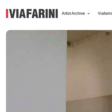
Artist Archive
Viafarin
Alessandro Ceres
Lara Favaretto,
Diego Perrone,
Patrick Tuttofuoc