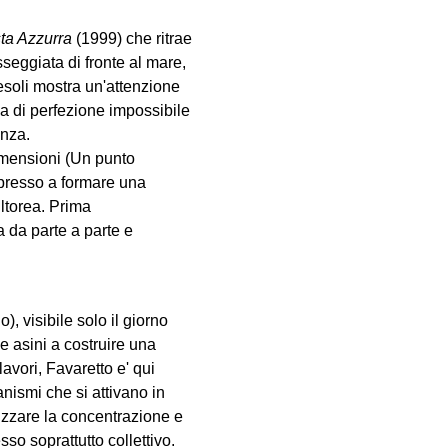
ta Azzurra
(1999) che ritrae
seggiata di fronte al mare,
esoli mostra un'attenzione
ea di perfezione impossibile
enza.
dimensioni (Un punto
mpresso a formare una
ltorea. Prima
a da parte a parte e
), visibile solo il giorno
e asini a costruire una
avori, Favaretto e' qui
nismi che si attivano in
tizzare la concentrazione e
sso soprattutto collettivo.