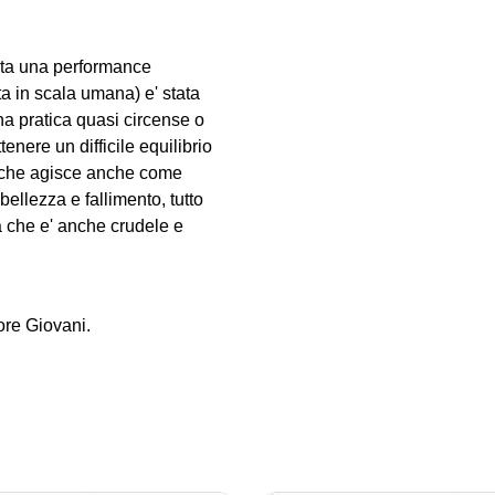
ta una performance
ta in scala umana) e' stata
una pratica quasi circense o
enere un difficile equilibrio
ta, che agisce anche come
bellezza e fallimento, tutto
a che e' anche crudele e
ore Giovani.