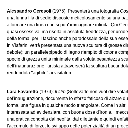
Alessandro Ceresoli
(1975): Presenterà una fotografia
Cos
una lunga fila di sedie disposte meticolosamente su una pas
a formare una linea che si puo' immaginare infinita. Qui Cer
quasi ossessiva, ma risolta in assoluta freddezza, per un'id
della forma, per il fascino anche paradossale della sua ess
In Viafarini verrà presentata una nuova scultura di grosse 
debole): un parallelepipedo di legno riempito di cotone co
specie di grezza unità minimale dalla voluta pesantezza scu
dell'inaugurazione l'artista attraverserà la scultura bucandol
rendendola "agibile" ai visitatori.
Lara Favaretto
(1973):
Il film
(Sollevarlo non vuol dire volarlo
del'inaugurazione, documenta lo sforzo faticoso di alzare du
forma, una figura in qualche modo triangolare. Come in altri l
interessata ad evidenziare, con buona dose d'ironia, i mecca
una pratica condotta dal neofita, dal dilettante e quindi enfa
l'accumulo di forze, lo sviluppo delle potenzialità di un proce