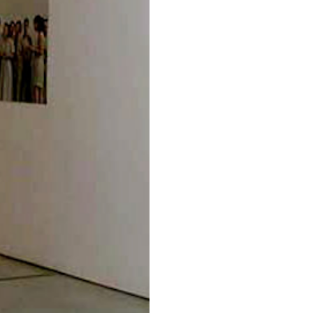
. Ripetere ancora e ancora
rgie. Un allenamento, un
o ad una pratica fatta dalla
ilità, aspettarsi un
o artisti italiani
i attività creativa, di
n priva d'ironia, sul ruolo
diretto ma preciso dialogo-