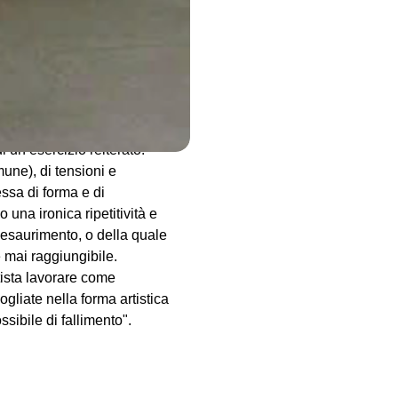
ironico sul ruolo dell'artista
 aperte, registi di processi
bricoleurs, neofiti di una
reativo, si concreta
 che spesso rimandano o
i un esercizio reiterato.
mune), di tensioni e
essa di forma e di
 una ironica ripetitività e
esaurimento, o della quale
e mai raggiungibile.
tista lavorare come
ogliate nella forma artistica
sibile di fallimento".