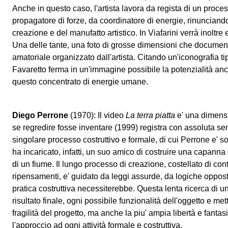
Anche in questo caso, l'artista lavora da regista di un process
propagatore di forze, da coordinatore di energie, rinunciando
creazione e del manufatto artistico. In Viafarini verrà inoltre
Una delle tante, una foto di grosse dimensioni che document
amatoriale organizzato dall'artista. Citando un'iconografia ti
Favaretto ferma in un'immagine possibile la potenzialità an
questo concentrato di energie umane.
Diego Perrone
(1970): Il video
La terra piatta
e' una dimensi
se regredire fosse inventare (1999) registra con assoluta s
singolare processo costruttivo e formale, di cui Perrone e' so
ha incaricato, infatti, un suo amico di costruire una capanna 
di un fiume. Il lungo processo di creazione, costellato di cont
ripensamenti, e' guidato da leggi assurde, da logiche oppos
pratica costruttiva necessiterebbe. Questa lenta ricerca di 
risultato finale, ogni possibile funzionalità dell'oggetto e met
fragilità del progetto, ma anche la piu' ampia libertà e fant
l'approccio ad ogni attività formale e costruttiva.