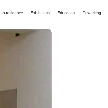
i-in-residence
Exhibitions
Education
Coworking
oli,
o,