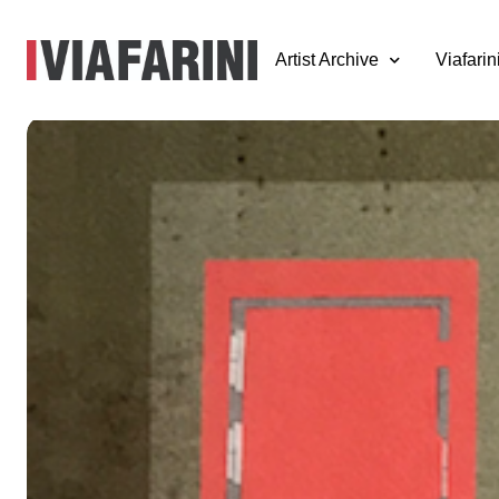
Artist Archive
Viafarin
Nada Cingolani,
Diego Perrone –
Fenis
16 - 25 maggio 1995