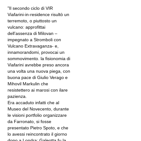
"Il secondo ciclo di VIR
Viafarini-in-residence risultò un
terremoto, o piuttosto un
vulcano: approfittai
dell’assenza di Milovan –
impegnato a Stromboli con
Vulcano Extravaganza- e,
innamorandomi, provocai un
sommovimento. la fisionomia di
Viafarini avrebbe preso ancora
una volta una nuova piega, con
buona pace di Giulio Verago e
Mihovil Markulin che
resistettero ai marosi con ilare
pazienza.
Era accaduto infatti che al
Museo del Novecento, durante
le visioni portfolio organizzare
da Farronato, si fosse
presentato Pietro Spoto, e che
lo avessi reincontrato il giorno
dopo a Londra: Galeotta fu la