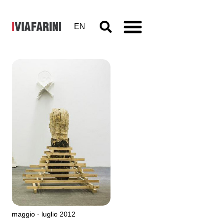
EN
VIR
Viafarini-in-
residence,
Open
Studio
maggio - luglio 2012