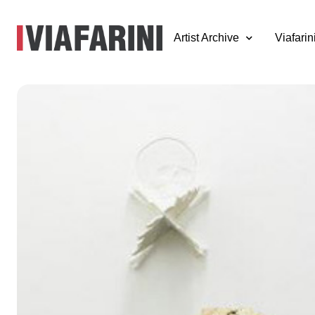
Artist Archive
Viafarin
VIR Viafarini-in-
residence, Open
Studio
maggio - luglio 2012
a cura di Simone Frangi