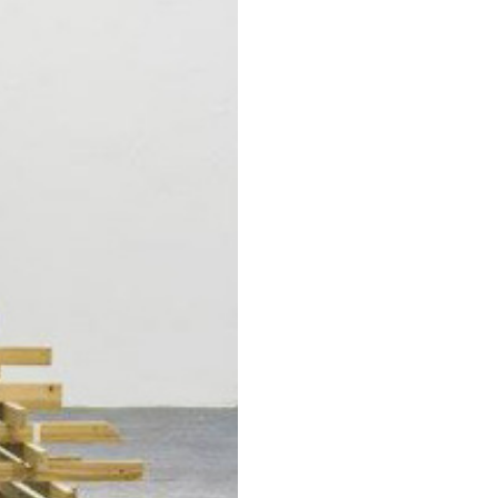
a grazie a scambio con
manent Research Program
il Ministero per i beni e le
rti, l'architettura e l'arte
rtner istituzionale di
Measuring. Permanent
tro Spoto (artisti) e
tà collettiva un terreno di
o nucleo teorico nella
t artistico, Alessandro Di
ilità di formalizzare – fino
e di operare per strategie