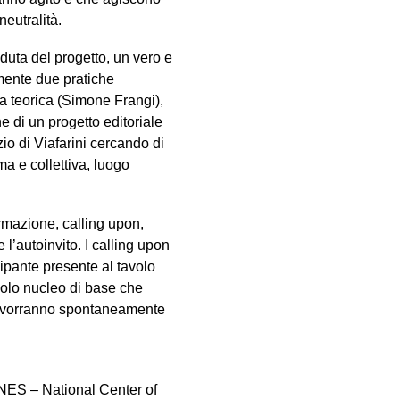
eutralità.
uta del progetto, un vero e
amente due pratiche
ca teorica (Simone Frangi),
e di un progetto editoriale
zio di Viafarini cercando di
a e collettiva, luogo
ormazione, calling upon,
 l’autoinvito. I calling upon
ecipante presente al tavolo
ccolo nucleo di base che
he vorranno spontaneamente
ONES – National Center of