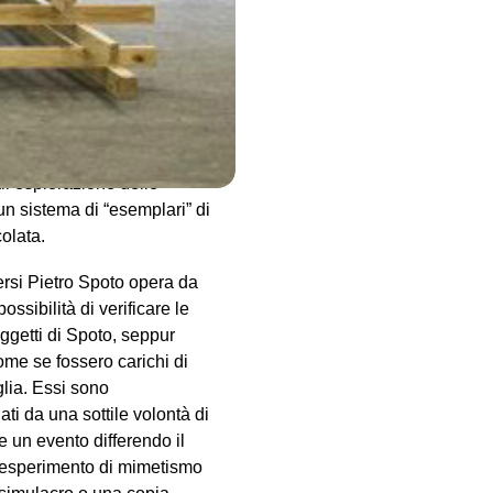
ate, ovvero in grado di
re mesi di ricerca in VIR
ontinua, fatta d’errori ed
di procedere disciplinato,
temporaneamente avanti – a
ispettivamente dedicate alla
all’esplorazione delle
un sistema di “esemplari” di
olata.
ersi Pietro Spoto opera da
ssibilità di verificare le
 oggetti di Spoto, seppur
come se fossero carichi di
glia. Essi sono
ti da una sottile volontà di
e un evento differendo il
un esperimento di mimetismo