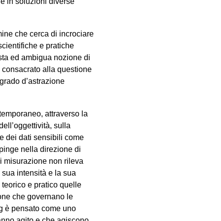
e in soluzioni diverse
mine che cerca di incrociare
 scientifiche e pratiche
 vasta ed ambigua nozione di
è consacrato alla questione
 grado d’astrazione
ntemporaneo, attraverso la
ell’oggettività, sulla
e dei dati sensibili come
pinge nella direzione di
ui misurazione non rileva
sua intensità e la sua
 teorico e pratico quelle
ione che governano le
ring è pensato come uno
hanno agito e che agiscono