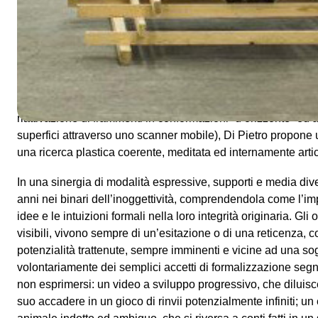
diverse da quelle proprie alle misurazioni oggettive consolid
registrare l’intensità e la ritmicità di spazi fisici e virtuali. I t
hanno ospitato una fase febbrile d’esercizio e di variazione c
aggiustamenti progressivi ma sempre governata da un modo 
reiterato e, in seconda istanza, speculativo. Portando con
mo’ di corollario – due ricerche parallele e complementari (r
riattivazione di frammenti in conformazioni “d’orizzonte” ed 
superfici attraverso uno scanner mobile), Di Pietro propone 
una ricerca plastica coerente, meditata ed internamente artic
In una sinergia di modalità espressive, supporti e media div
anni nei binari dell’inoggettività, comprendendola come l’impo
idee e le intuizioni formali nella loro integrità originaria. Gli
visibili, vivono sempre di un’esitazione o di una reticenza, 
potenzialità trattenute, sempre imminenti e vicine ad una so
volontariamente dei semplici accetti di formalizzazione segna
non esprimersi: un video a sviluppo progressivo, che diluisc
suo accadere in un gioco di rinvii potenzialmente infiniti; 