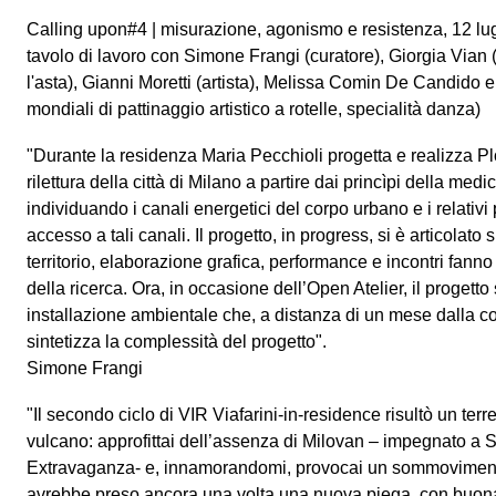
Calling upon#4 | misurazione, agonismo e resistenza, 12 lu
tavolo di lavoro con Simone Frangi (curatore), Giorgia Vian (a
l'asta), Gianni Moretti (artista), Melissa Comin De Candido 
mondiali di pattinaggio artistico a rotelle, specialità danza)
"Durante la residenza Maria Pecchioli progetta e realizza Pl
rilettura della città di Milano a partire dai princìpi della med
individuando i canali energetici del corpo urbano e i relativi 
accesso a tali canali. Il progetto, in progress, si è articolato su
territorio, elaborazione grafica, performance e incontri fanno t
della ricerca. Ora, in occasione dell’Open Atelier, il progetto
installazione ambientale che, a distanza di un mese dalla c
sintetizza la complessità del progetto".
Simone Frangi
"Il secondo ciclo di VIR Viafarini-in-residence risultò un terr
vulcano: approfittai dell’assenza di Milovan – impegnato a 
Extravaganza- e, innamorandomi, provocai un sommovimento.
avrebbe preso ancora una volta una nuova piega, con buona