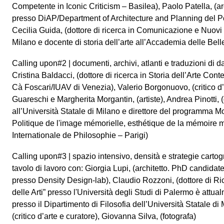
Competente in Iconic Criticism – Basilea), Paolo Patella, (ar
presso DiAP/Department of Architecture and Planning del Po
Cecilia Guida, (dottore di ricerca in Comunicazione e Nuov
Milano e docente di storia dell’arte all’Accademia delle Belle
Calling upon#2 | documenti, archivi, atlanti e traduzioni di 
Cristina Baldacci, (dottore di ricerca in Storia dell’Arte Con
Cà Foscari/IUAV di Venezia), Valerio Borgonuovo, (critico d’a
Guareschi e Margherita Morgantin, (artiste), Andrea Pinotti, 
all’Università Statale di Milano e direttore del programma
Politique de l'image mémorielle, esthétique de la mémoire m
Internationale de Philosophie – Parigi)
Calling upon#3 | spazio intensivo, densità e strategie carto
tavolo di lavoro con: Giorgia Lupi, (architetto. PhD candidate
presso Density Design-lab), Claudio Rozzoni, (dottore di Ric
delle Arti” presso l'Università degli Studi di Palermo è attua
presso il Dipartimento di Filosofia dell’Università Statale di 
(critico d’arte e curatore), Giovanna Silva, (fotografa)