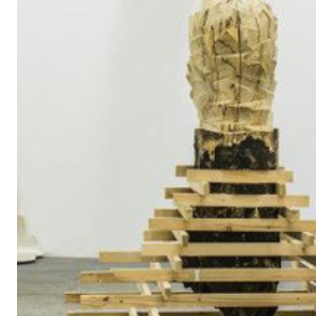
Niccolò Morgan Gandolfi
,
Vaclav Litvan
(artista in residenz
FUTURA Center
, Praga),
Maria Pecchioli
, Measuring. Per
on Inobjectivity (artisti:
Alessandro Di Pietro
,
Pietro Spoto
).
VIR Viafarini-in-residence è sviluppato in collaborazione con 
attività culturali, Direzione generale per il paesaggio, le belle a
contemporanee.
Con il contributo di
Fondazione Cariplo
e di
Gemmo spa
, pa
Viafarini.
Ideatori e prime tre “reclute” del progetto a lungo termine 
Research Program on Inobjectivity, Alessandro Di Pietro e Pie
Simone Frangi (curatore) hanno dissodato in tre mesi di attivi
ricerca comune a molte pratiche contemporanee, che ha il su
nozione di misurazione in-oggettiva.
Prendendo avvio da una questione cruciale del suo statemen
Pietro ha intensamente e metodicamente riflettuto sulla possib
ad arrivare a prototiparla – un’unità di misura inedita, capac