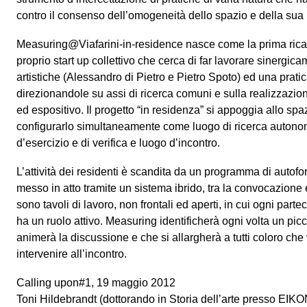
contro il consenso dell’omogeneità dello spazio e della sua n
Measuring@Viafarini-in-residence nasce come la prima ricad
proprio start up collettivo che cerca di far lavorare sinergic
artistiche (Alessandro di Pietro e Pietro Spoto) ed una prati
direzionandole su assi di ricerca comuni e sulla realizzazion
ed espositivo. Il progetto “in residenza” si appoggia allo spa
configurarlo simultaneamente come luogo di ricerca autonom
d’esercizio e di verifica e luogo d’incontro.
L’attività dei residenti è scandita da un programma di autof
messo in atto tramite un sistema ibrido, tra la convocazione e
sono tavoli di lavoro, non frontali ed aperti, in cui ogni part
ha un ruolo attivo. Measuring identificherà ogni volta un pi
animerà la discussione e che si allargherà a tutti coloro c
intervenire all’incontro.
Calling upon#1, 19 maggio 2012
Toni Hildebrandt (dottorando in Storia dell’arte presso EIK