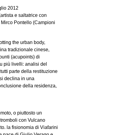
glio 2012
rtista e saltatrice con
e Mirco Pontello (Campioni
otting the urban body,
icina tradizionale cinese,
punti (acupoints) di
 più livelli: analisi del
utti parte della restituzione
 si declina in una
onclusione della residenza,
emoto, o piuttosto un
Stromboli con Vulcano
 la fisionomia di Viafarini
 pace di Giulio Verago e