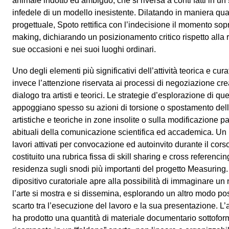
animale indotto ed ambiguo, che si riversa a conti fatti in u
infedele di un modello inesistente. Dilatando in maniera qua
progettuale, Spoto rettifica con l’indecisione il momento sop
making, dichiarando un posizionamento critico rispetto alla r
sue occasioni e nei suoi luoghi ordinari.
Uno degli elementi più significativi dell’attività teorica e cu
invece l’attenzione riservata ai processi di negoziazione crea
dialogo tra artisti e teorici. Le strategie d’esplorazione di que
appoggiano spesso su azioni di torsione o spostamento dell
artistiche e teoriche in zone insolite o sulla modificazione pa
abituali della comunicazione scientifica ed accademica. Un 
lavori attivati per convocazione ed autoinvito durante il cor
costituito una rubrica fissa di skill sharing e cross referenci
residenza sugli snodi più importanti del progetto Measuring. 
dipositivo curatoriale apre alla possibilità di immaginare u
l’arte si mostra e si dissemina, esplorando un altro modo pos
scarto tra l’esecuzione del lavoro e la sua presentazione. L’
ha prodotto una quantità di materiale documentario sottoform