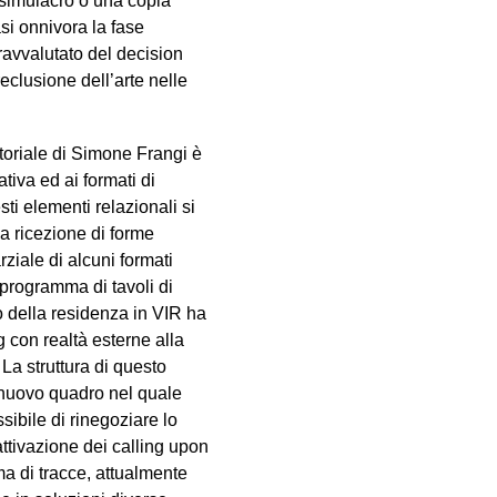
n simulacro o una copia
si onnivora la fase
ravvalutato del decision
eclusione dell’arte nelle
ratoriale di Simone Frangi è
tiva ed ai formati di
sti elementi relazionali si
a ricezione di forme
rziale di alcuni formati
programma di tavoli di
so della residenza in VIR ha
ng con realtà esterne alla
La struttura di questo
n nuovo quadro nel quale
sibile di rinegoziare lo
attivazione dei calling upon
a di tracce, attualmente