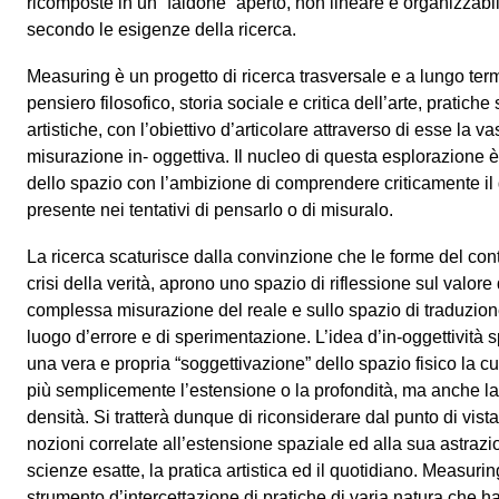
ricomposte in un “faldone” aperto, non lineare e organizzabil
secondo le esigenze della ricerca.
Measuring è un progetto di ricerca trasversale e a lungo ter
pensiero filosofico, storia sociale e critica dell’arte, pratiche
artistiche, con l’obiettivo d’articolare attraverso di esse la
misurazione in- oggettiva. Il nucleo di questa esplorazione 
dello spazio con l’ambizione di comprendere criticamente il
presente nei tentativi di pensarlo o di misuralo.
La ricerca scaturisce dalla convinzione che le forme del co
crisi della verità, aprono uno spazio di riflessione sul valore d
complessa misurazione del reale e sullo spazio di traduzion
luogo d’errore e di sperimentazione. L’idea d’in-oggettività s
una vera e propria “soggettivazione” dello spazio fisico la c
più semplicemente l’estensione o la profondità, ma anche la 
densità. Si tratterà dunque di riconsiderare dal punto di vista
nozioni correlate all’estensione spaziale ed alla sua astraz
scienze esatte, la pratica artistica ed il quotidiano. Measu
strumento d’intercettazione di pratiche di varia natura che 